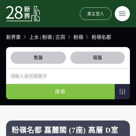
業主登入
新界東
上水 | 粉嶺 | 古洞
粉嶺
粉嶺名都
售盤
租盤
搜尋
粉嶺名都 嘉麗閣 (7座) 高層 D室