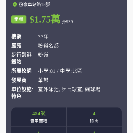
粉嶺車站路18號
$1.75萬
租盤
@$39
樓齡
33年
屋苑
粉嶺名都
步行到港
粉嶺
鐵站
所屬校網
小學:81 / 中學:北區
發展商
華懋
單位設施/
室外泳池, 乒乓球室, 網球場
特色
454呎
4
實用面積
睡房