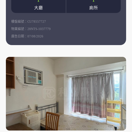
1
1
大廳
廁所
樓盤編號：
CU78557727
物業編號：
28NTS-1037779
廣告日期：
07/08/2026