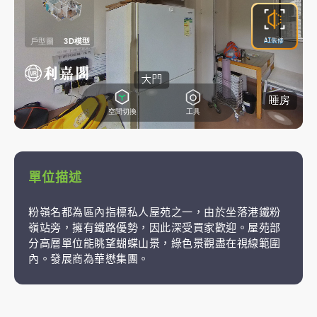
單位描述
粉嶺名都為區內指標私人屋苑之一，由於坐落港鐵粉
嶺站旁，擁有鐵路優勢，因此深受買家歡迎。屋苑部
分高層單位能眺望蝴蝶山景，綠色景觀盡在視線範圍
內。發展商為華懋集團。