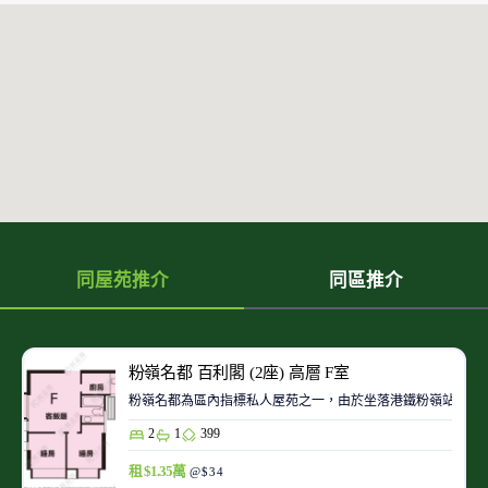
同屋苑推介
同區推介
粉嶺名都 百利閣 (2座) 高層 F室
粉嶺名都為區內指標私人屋苑之一，由於坐落港鐵粉嶺站旁，
2
1
399
租 $1.35萬
@$34