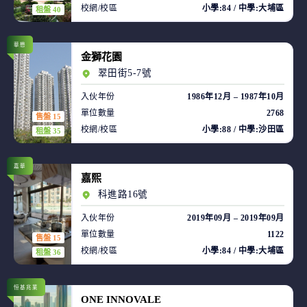
校網/校區
小學:84 / 中學:大埔區
租盤 40
華懋
金獅花園
翠田街5-7號
入伙年份
1986年12月 – 1987年10月
單位數量
2768
售盤 15
校網/校區
小學:88 / 中學:沙田區
租盤 35
嘉華
嘉熙
科進路16號
入伙年份
2019年09月 – 2019年09月
單位數量
1122
售盤 15
校網/校區
小學:84 / 中學:大埔區
租盤 36
恒基兆業
ONE INNOVALE