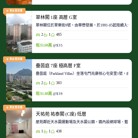
黃金置頂盤
翠林閣 1座 高層 G室
翠林閣位於翠樂街9號，由華懋發展，於1991-05起陸續入伙。
2
1
485
租 $1.68萬
@$35
黃金置頂盤
疊茵庭 7座 極高層 F室
疊茵庭（Parkland Villas）坐落屯門兆康核心屯安里1
2
1
383
租 $1.48萬
@$39
黃金置頂盤
天祐苑 祐泰閣 (C座) 低層
屋苑鄰近天水圍運動場及天水圍公園，園內設網球場、籃球場
1
1
438