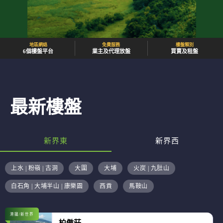
地區網絡
免費服務
樓盤類別
6個樓盤平台
業主及代理放盤
買賣及租盤
最新樓盤
新界東
新界西
上水 | 粉嶺 | 古洞
大圍
大埔
火炭 | 九肚山
白石角 | 大埔半山 | 康樂園
西貢
馬鞍山
港鐵/新世界