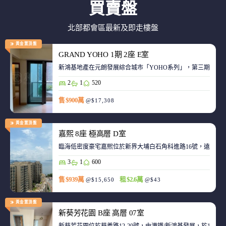
買賣盤
北部都會區最新及即走樓盤
黃金置頂盤
GRAND YOHO 1期 2座 E室
2
1
520
售 $900萬
@$17,308
黃金置頂盤
嘉熙 8座 極高層 D室
臨海低密度豪宅嘉熙位於新界大埔白石角科進路16號，遠離都
3
1
600
售 $939萬
租 $2.6萬
@$15,650
@$43
黃金置頂盤
新葵芳花園 B座 高層 07室