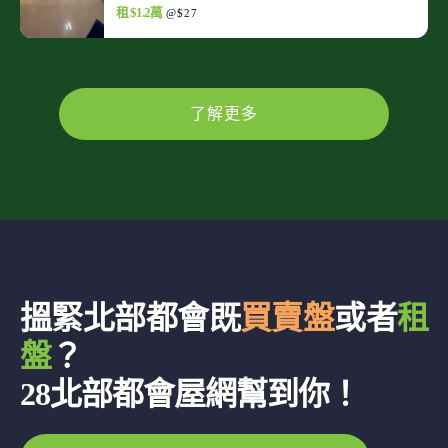
租 $1.2萬
@$27
了解更多
搵緊北部都會既
買賣盤
或者
租
盤
？
28北部都會屋網幫到你！