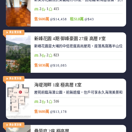
新葵芳花園位於葵義路12-20號，由港鐵/新鴻基發展，於198
2
1
415
售 $600萬
租 $1.8萬
@$14,458
@$43
黃金置頂盤
新峰花園 4期 御峰豪園 27座 高層 F室
新峰花園是大埔的中低密度高尚屋苑，座落馬窩路半山位置，
3
2
823
售 $830萬
@$10,085
黃金置頂盤
海堤灣畔 1座 極高層 E室
屋苑前臨海濱公園，前無遮擋，住戶可享永久海灣美景和赤鱲角機
2
1
516
售 $680萬
@$13,178
黃金置頂盤
疊茵庭 2座 極高層