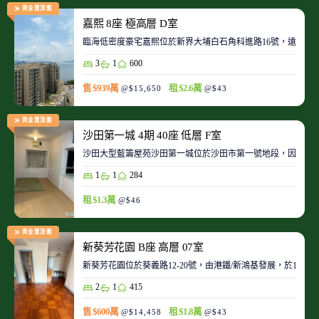
黃金置頂盤
嘉熙 8座 極高層 D室
臨海低密度豪宅嘉熙位於新界大埔白石角科進路16號，遠離都
3
1
600
售 $939萬
租 $2.6萬
@$15,650
@$43
黃金置頂盤
沙田第一城 4期 40座 低層 F室
沙田大型藍籌屋苑沙田第一城位於沙田市第一號地段，因此整
1
1
284
租 $1.3萬
@$46
黃金置頂盤
新葵芳花園 B座 高層 07室
新葵芳花園位於葵義路12-20號，由港鐵/新鴻基發展，於198
2
1
415
售 $600萬
租 $1.8萬
@$14,458
@$43