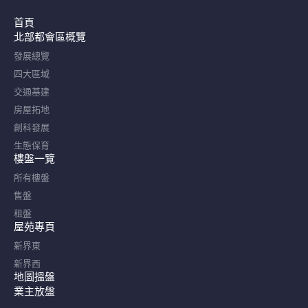
首頁
北部都會區概覽​
發展總覽
四大區域
交通基建
房屋拓地
創科發展
生態保育
樓盤一覽
所有樓盤
售盤
租盤
屋苑專頁
新界東
新界西
地圖搵盤
業主放盤