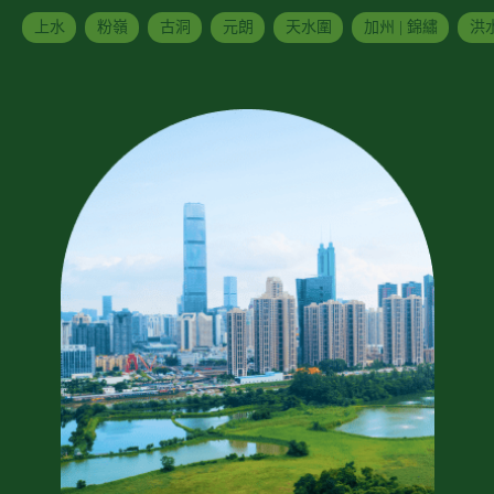
上水
粉嶺
古洞
元朗
天水圍
加州 | 錦繡
洪水