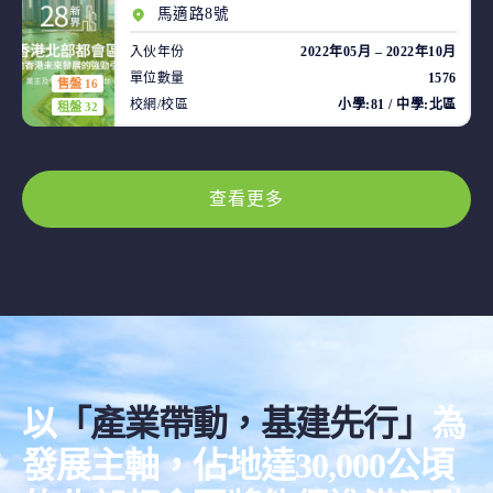
馬適路8號
入伙年份
2022年05月 – 2022年10月
單位數量
1576
售盤 16
校網/校區
小學:81 / 中學:北區
租盤 32
查看更多
以
「產業帶動，基建先行」
為
發展主軸，佔地達30,000公頃