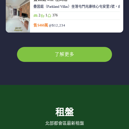
疊茵庭（Parkland Villas）坐落屯門兆康核心屯安里1
2
1
376
售 $460萬
@$12,234
了解更多
租盤
北部都會區最新租盤