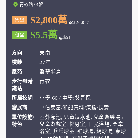
青敬路33號
$2,800萬
售盤
@$26,047
$5.5萬
租盤
@$51
方向
東南
樓齡
27年
屋苑
盈翠半島
步行到港
青衣
鐵站
所屬校網
小學:66 / 中學:葵青區
發展商
中信泰富/和記黃埔/港鐵/長實
單位設施/
室外泳池, 兒童嬉水池, 兒童遊樂場 /
特色
兒童遊戲室, 健身室, 日光浴場, 桑拿
浴室, 乒乓球室, 壁球場, 網球場, 桌球