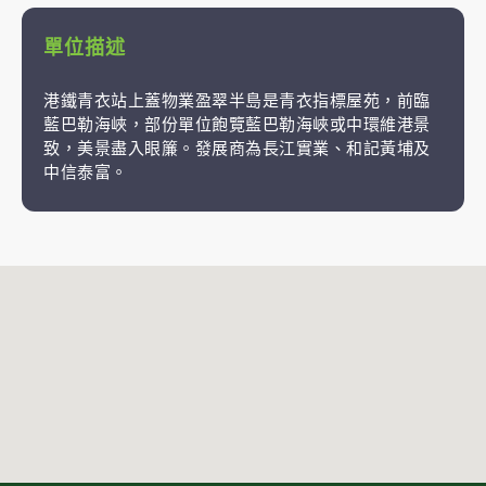
單位描述
港鐵青衣站上蓋物業盈翠半島是青衣指標屋苑，前臨
藍巴勒海峽，部份單位飽覽藍巴勒海峽或中環維港景
致，美景盡入眼簾。發展商為長江實業、和記黃埔及
中信泰富。