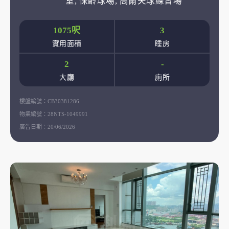
室, 保齡球場, 高爾夫球練習場
1075呎
3
實用面積
睡房
2
-
大廳
廁所
樓盤編號：
CB30381286
物業編號：
28NTS-1049991
廣告日期：
20/06/2026