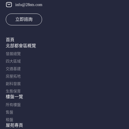
info@28nts.com
立即諮詢
首頁
北部都會區概覽​
發展總覽
四大區域
交通基建
房屋拓地
創科發展
生態保育
樓盤一覽
所有樓盤
售盤
租盤
屋苑專頁