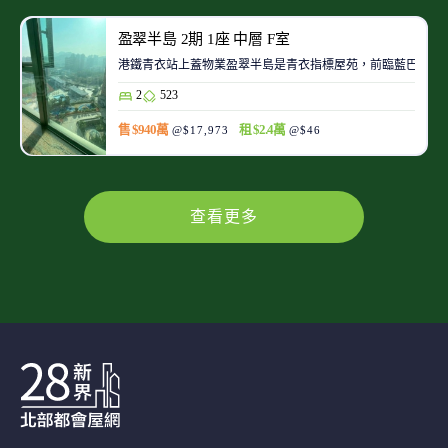
盈翠半島 2期 1座 中層 F室
港鐵青衣站上蓋物業盈翠半島是青衣指標屋苑，前臨藍巴勒海
2
523
售 $940萬
租 $2.4萬
@$17,973
@$46
查看更多