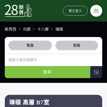
業主登入
新界西
元朗
十八鄉
瑧頤
售盤
租盤
搜尋
瑧頤 高層 B7室