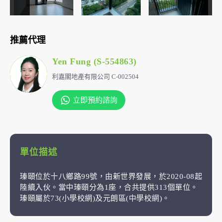
推薦代理
Yen Fung (S-554863)
利嘉閣地產有限公司 C-002504
立即預約諮詢
單位描述
瑧頤位於十八鄉路99號，由新世界發展，於2020-08起
陸續入伙。當中瑧頤分為1座，合共提供313個單位。
瑧頤屬於73(小學校網)及元朗區(中學校網)。