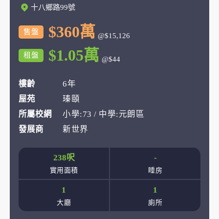
十八鄉路99號
$360萬
售盤
@$15,126
$1.05萬
租盤
@$44
樓齡
6年
屋苑
瑧頤
所屬校網
小學:73 / 中學:元朗區
發展商
新世界
238呎
-
實用面積
睡房
1
1
大廳
廁所