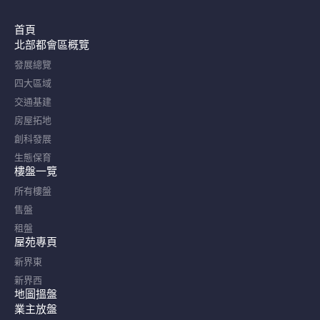
首頁
北部都會區概覽​
發展總覽
四大區域
交通基建
房屋拓地
創科發展
生態保育
樓盤一覽
所有樓盤
售盤
租盤
屋苑專頁
新界東
新界西
地圖搵盤
業主放盤