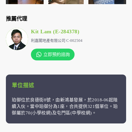
推薦代理
Kit Lam (E-284378)
利嘉閣地產有限公司 C-002504
立即預約諮詢
單位描述
珀御位於良德街8號，由新鴻基發展，於2018-06起陸
續入伙。當中珀御分為1座，合共提供321個單位。珀
御屬於70(小學校網)及屯門區(中學校網)。