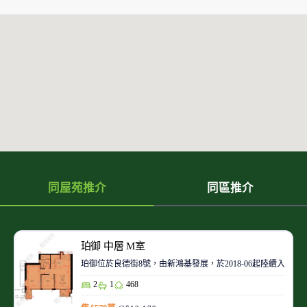
同屋苑推介
同區推介
珀御 中層 M室
珀御位於良德街8號，由新鴻基發展，於2018-06起陸續入伙。
2
1
468