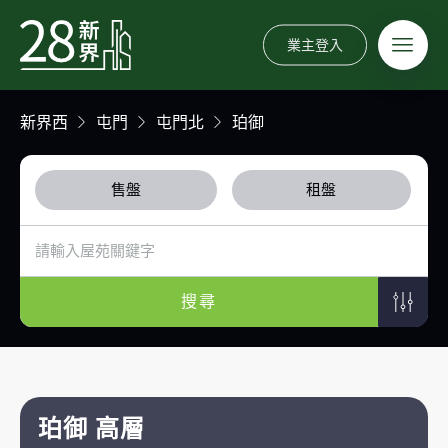
業主登入
新界西
屯門
屯門北
珀御
售盤
租盤
搜尋
珀御 高層