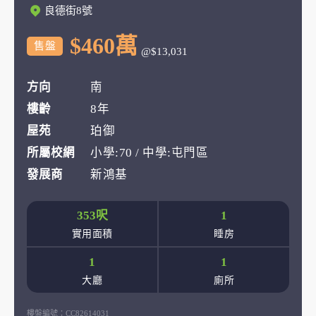
良德街8號
$460萬
售盤
@$13,031
方向
南
樓齡
8年
屋苑
珀御
所屬校網
小學:70 / 中學:屯門區
發展商
新鴻基
353呎
1
實用面積
睡房
1
1
大廳
廁所
樓盤編號：
CC82614031