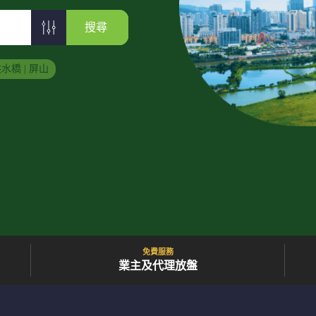
搜尋
水橋 | 屏山
免費服務
業主及代理放盤