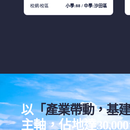
校網/校區
小學:88 / 中學:沙田區
以
「產業帶動，基
主軸，佔地達30,0