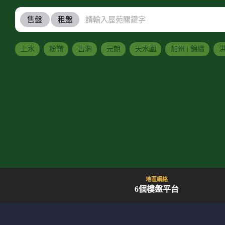
售盤
租盤
上水
粉嶺
古洞
元朗
天水圍
加州 | 錦繡
洪
地區網絡
6個樓盤平台