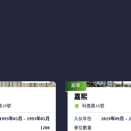
售盤 7
售
租盤 38
租
嘉華
嘉熙
18號
科進路16號
1993年05月 – 1993年05月
入伙年份
2019年09月 – 
1280
單位數量