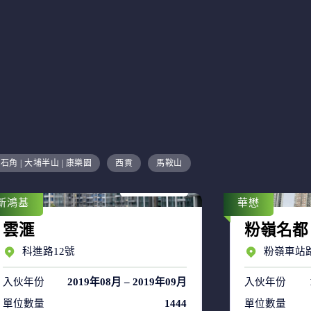
售盤 17
石角 | 大埔半山 | 康樂園
西貢
馬鞍山
租盤 35
新鴻基
華懋
雲滙
粉嶺名都
科進路12號
粉嶺車站路
入伙年份
2019年08月 – 2019年09月
入伙年份
單位數量
1444
單位數量