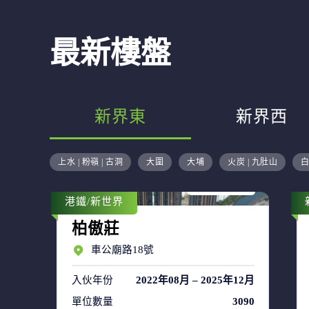
最新樓盤
新界東
新界西
售盤 44
上水 | 粉嶺 | 古洞
大圍
大埔
火炭 | 九肚山
白
租盤 63
港鐵/新世界
柏傲莊
車公廟路18號
入伙年份
2022年08月 – 2025年12月
單位數量
3090