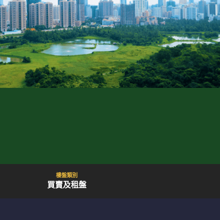
樓盤類別
買賣及租盤