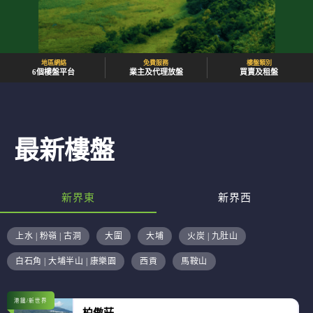
地區網絡
免費服務
樓盤類別
6個樓盤平台
業主及代理放盤
買賣及租盤
最新樓盤
新界東
新界西
上水 | 粉嶺 | 古洞
大圍
大埔
火炭 | 九肚山
白石角 | 大埔半山 | 康樂園
西貢
馬鞍山
港鐵/新世界