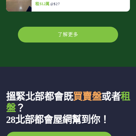
租 $1.2萬
@$27
了解更多
搵緊北部都會既
買賣盤
或者
租
盤
？
28北部都會屋網幫到你！