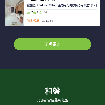
疊茵庭（Parkland Villas）坐落屯門兆康核心屯安里1
2
1
376
售 $460萬
@$12,234
了解更多
租盤
北部都會區最新租盤