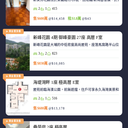
新葵芳花園位於葵義路12-20號，由港鐵/新鴻基發展，於198
2
1
415
售 $600萬
租 $1.8萬
@$14,458
@$43
黃金置頂盤
新峰花園 4期 御峰豪園 27座 高層 F室
新峰花園是大埔的中低密度高尚屋苑，座落馬窩路半山位置，
3
2
823
售 $830萬
@$10,085
黃金置頂盤
海堤灣畔 1座 極高層 E室
屋苑前臨海濱公園，前無遮擋，住戶可享永久海灣美景和赤鱲角機
2
1
516
售 $680萬
@$13,178
黃金置頂盤
疊茵庭 2座 極高層