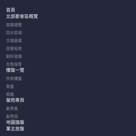
首頁
北部都會區概覽​
發展總覽
四大區域
交通基建
房屋拓地
創科發展
生態保育
樓盤一覽
所有樓盤
售盤
租盤
屋苑專頁
新界東
新界西
地圖搵盤
業主放盤