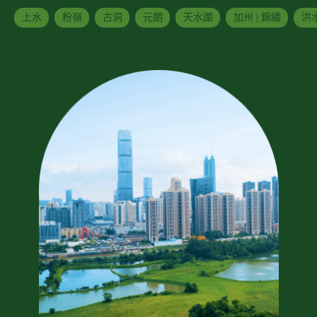
上水
粉嶺
古洞
元朗
天水圍
加州 | 錦繡
洪水