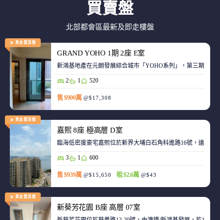
買賣盤
北部都會區最新及即走樓盤
黃金置頂盤
GRAND YOHO 1期 2座 E室
2
1
520
售 $900萬
@$17,308
黃金置頂盤
嘉熙 8座 極高層 D室
臨海低密度豪宅嘉熙位於新界大埔白石角科進路16號，遠離都
3
1
600
售 $939萬
租 $2.6萬
@$15,650
@$43
黃金置頂盤
新葵芳花園 B座 高層 07室