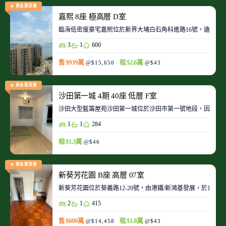
黃金置頂盤
嘉熙 8座 極高層 D室
臨海低密度豪宅嘉熙位於新界大埔白石角科進路16號，遠離都
3
1
600
售 $939萬
租 $2.6萬
@$15,650
@$43
黃金置頂盤
沙田第一城 4期 40座 低層 F室
沙田大型藍籌屋苑沙田第一城位於沙田市第一號地段，因此整
1
1
284
租 $1.3萬
@$46
黃金置頂盤
新葵芳花園 B座 高層 07室
新葵芳花園位於葵義路12-20號，由港鐵/新鴻基發展，於198
2
1
415
售 $600萬
租 $1.8萬
@$14,458
@$43