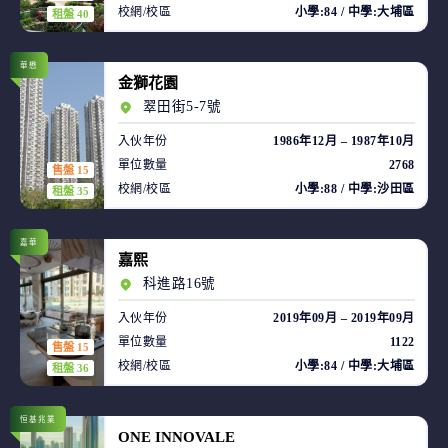
校網/校區
小學:84 / 中學:大埔區
租盤 40
華懋
金獅花園
翠田街5-7號
入伙年份
1986年12月 – 1987年10月
單位數量
2768
售盤 15
校網/校區
小學:88 / 中學:沙田區
租盤 35
嘉華
嘉熙
科進路16號
入伙年份
2019年09月 – 2019年09月
單位數量
1122
售盤 15
校網/校區
小學:84 / 中學:大埔區
租盤 36
恒基兆業
ONE INNOVALE