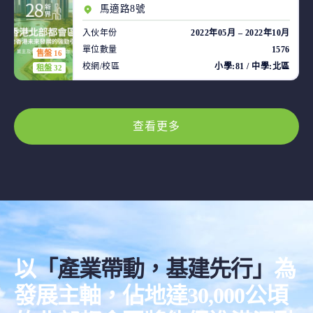
馬適路8號
入伙年份
2022年05月 – 2022年10月
單位數量
1576
售盤 16
校網/校區
小學:81 / 中學:北區
租盤 32
查看更多
以
「產業帶動，基建先行」
為
發展主軸，佔地達30,000公頃