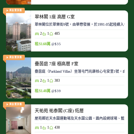
黃金置頂盤
翠林閣 1座 高層 G室
翠林閣位於翠樂街9號，由華懋發展，於1991-05起陸續入伙。
2
1
485
租 $1.68萬
@$35
黃金置頂盤
疊茵庭 7座 極高層 F室
疊茵庭（Parkland Villas）坐落屯門兆康核心屯安里1
2
1
383
租 $1.48萬
@$39
黃金置頂盤
天祐苑 祐泰閣 (C座) 低層
屋苑鄰近天水圍運動場及天水圍公園，園內設網球場、籃球場
1
1
438