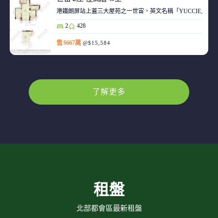
港鐵朗屏站上蓋三大屋苑之一世宙，英文名稱「YUCCIE」，意指
2
428
售 $667萬
@$15,584
了解更多
租盤
北部都會區最新租盤