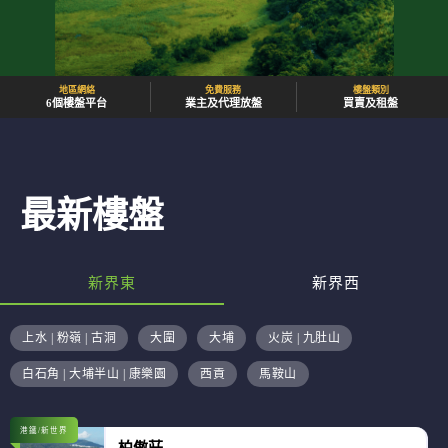
地區網絡
免費服務
樓盤類別
6個樓盤平台
業主及代理放盤
買賣及租盤
最新樓盤
新界東
新界西
上水 | 粉嶺 | 古洞
大圍
大埔
火炭 | 九肚山
白石角 | 大埔半山 | 康樂園
西貢
馬鞍山
港鐵/新世界