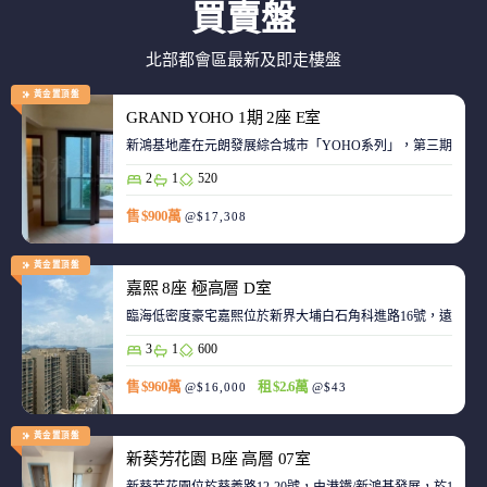
買賣盤
北部都會區最新及即走樓盤
黃金置頂盤
GRAND YOHO 1期 2座 E室
2
1
520
售 $900萬
@$17,308
黃金置頂盤
嘉熙 8座 極高層 D室
臨海低密度豪宅嘉熙位於新界大埔白石角科進路16號，遠離都
3
1
600
售 $960萬
租 $2.6萬
@$16,000
@$43
黃金置頂盤
新葵芳花園 B座 高層 07室