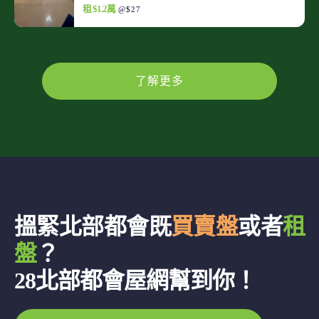
租 $1.2萬
@$27
了解更多
搵緊北部都會既
買賣盤
或者
租
盤
？
28北部都會屋網幫到你！