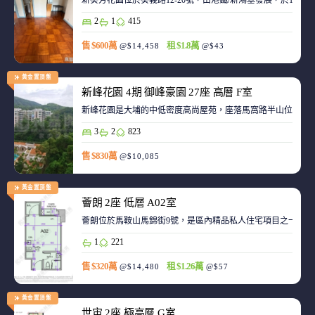
新葵芳花園位於葵義路12-20號，由港鐵/新鴻基發展，於198
2
1
415
售 $600萬
租 $1.8萬
@$14,458
@$43
黃金置頂盤
新峰花園 4期 御峰豪園 27座 高層 F室
新峰花園是大埔的中低密度高尚屋苑，座落馬窩路半山位置，
3
2
823
售 $830萬
@$10,085
黃金置頂盤
薈朗 2座 低層 A02室
薈朗位於馬鞍山馬錦街9號，是區內精品私人住宅項目之一，
1
221
售 $320萬
租 $1.26萬
@$14,480
@$57
黃金置頂盤
世宙 2座 極高層 G室