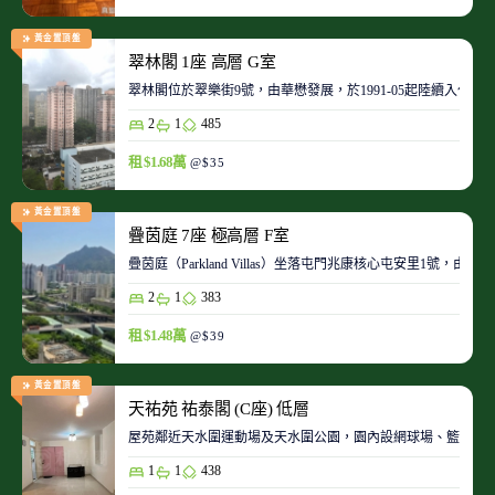
黃金置頂盤
翠林閣 1座 高層 G室
翠林閣位於翠樂街9號，由華懋發展，於1991-05起陸續入伙。
2
1
485
租 $1.68萬
@$35
黃金置頂盤
疊茵庭 7座 極高層 F室
疊茵庭（Parkland Villas）坐落屯門兆康核心屯安里1
2
1
383
租 $1.48萬
@$39
黃金置頂盤
天祐苑 祐泰閣 (C座) 低層
屋苑鄰近天水圍運動場及天水圍公園，園內設網球場、籃球場
1
1
438