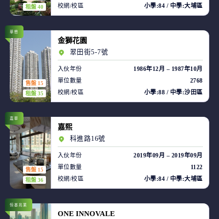
校網/校區
小學:84 / 中學:大埔區
租盤 40
華懋
金獅花園
翠田街5-7號
入伙年份
1986年12月 – 1987年10月
單位數量
2768
售盤 15
校網/校區
小學:88 / 中學:沙田區
租盤 35
嘉華
嘉熙
科進路16號
入伙年份
2019年09月 – 2019年09月
單位數量
1122
售盤 15
校網/校區
小學:84 / 中學:大埔區
租盤 36
恒基兆業
ONE INNOVALE