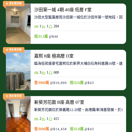
黃金置頂盤
沙田第一城 4期 40座 低層 F室
沙田大型藍籌屋苑沙田第一城位於沙田市第一號地段，因此整
1
1
284
租 $1.3萬
@$46
黃金置頂盤
嘉熙 8座 極高層 D室
臨海低密度豪宅嘉熙位於新界大埔白石角科進路16號，遠離都
3
1
600
售 $960萬
租 $2.6萬
@$16,000
@$43
黃金置頂盤
新葵芳花園 B座 高層 07室
新葵芳花園位於葵義路12-20號，由港鐵/新鴻基發展，於198
2
1
415
售 $600萬
租 $1.8萬
@$14,458
@$43