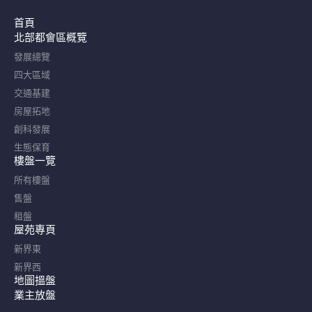
首頁
北部都會區概覽​
發展總覽
四大區域
交通基建
房屋拓地
創科發展
生態保育
樓盤一覽
所有樓盤
售盤
租盤
屋苑專頁
新界東
新界西
地圖搵盤
業主放盤