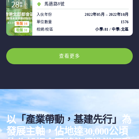
馬適路8號
入伙年份
2022年05月 – 2022年10月
單位數量
1576
售盤 16
校網/校區
小學:81 / 中學:北區
租盤 31
查看更多
以
「產業帶動，基建先行」
為
發展主軸，佔地達30,000公頃