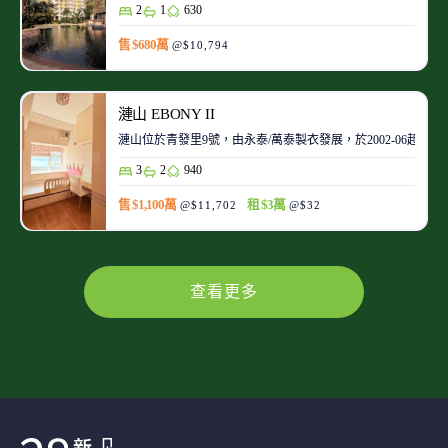
2
1
630
售 $680萬
@$10,794
漣山 EBONY II
漣山位於青發里9號，由永泰/萬泰製衣發展，於2002-06起陸續
3
2
940
售 $1,100萬
租 $3萬
@$11,702
@$32
查看更多