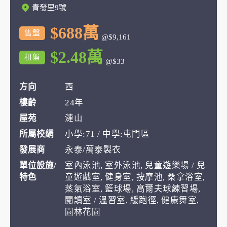
青發里9號
$688萬
售盤
@$9,161
$2.48萬
租盤
@$33
方向
西
樓齡
24年
屋苑
漣山
所屬校網
小學:71 / 中學:屯門區
發展商
永泰/萬泰製衣
單位設施/
室內泳池, 室外泳池, 兒童遊樂場 / 兒
特色
童遊戲室, 健身室, 按摩池, 桑拿浴室,
蒸氣浴室, 籃球場, 高爾夫球練習場,
閱讀室 / 溫習室, 緩跑徑, 健康舞室,
園林花園