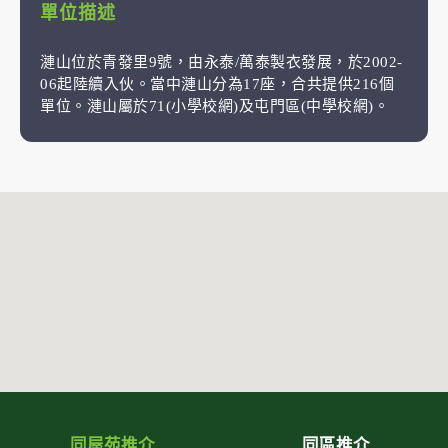
單位描述
漣山位於青發里9號，由永泰/萬泰製衣發展，於2002-
06起陸續入伙。當中漣山分為17座，合共提供216個
單位。漣山屬於71(小學校網)及屯門區(中學校網)。
同屋苑推介
同區推介