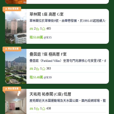
黃金置頂盤
翠林閣 1座 高層 G室
翠林閣位於翠樂街9號，由華懋發展，於1991-05起陸續入伙。
2
1
485
租 $1.68萬
@$35
黃金置頂盤
疊茵庭 7座 極高層 F室
疊茵庭（Parkland Villas）坐落屯門兆康核心屯安里1
2
1
383
租 $1.48萬
@$39
黃金置頂盤
天祐苑 祐泰閣 (C座) 低層
屋苑鄰近天水圍運動場及天水圍公園，園內設網球場、籃球場
1
1
438