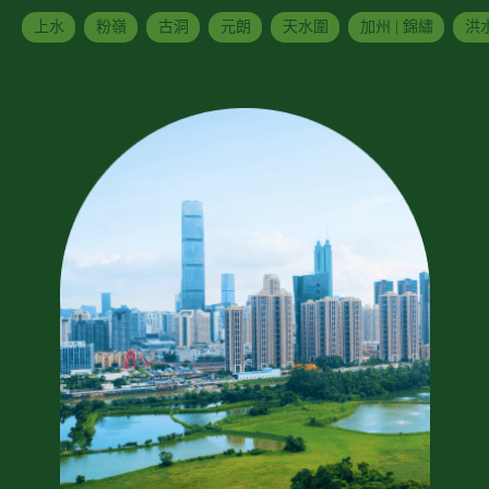
上水
粉嶺
古洞
元朗
天水圍
加州 | 錦繡
洪水