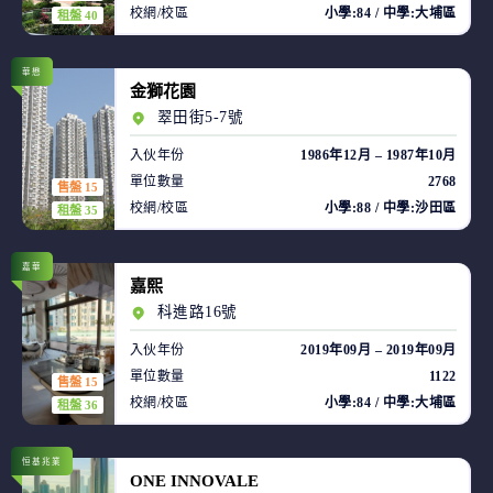
校網/校區
小學:84 / 中學:大埔區
租盤 40
華懋
金獅花園
翠田街5-7號
入伙年份
1986年12月 – 1987年10月
單位數量
2768
售盤 15
校網/校區
小學:88 / 中學:沙田區
租盤 35
嘉華
嘉熙
科進路16號
入伙年份
2019年09月 – 2019年09月
單位數量
1122
售盤 15
校網/校區
小學:84 / 中學:大埔區
租盤 36
恒基兆業
ONE INNOVALE