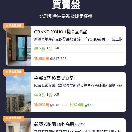
買賣盤
北部都會區最新及即走樓盤
黃金置頂盤
GRAND YOHO 1期 2座 E室
2
1
520
售 $900萬
@$17,308
黃金置頂盤
嘉熙 8座 極高層 D室
臨海低密度豪宅嘉熙位於新界大埔白石角科進路16號，遠離都
3
1
600
售 $939萬
租 $2.6萬
@$15,650
@$43
黃金置頂盤
新葵芳花園 B座 高層 07室