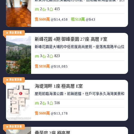
新葵芳花園位於葵義路12-20號，由港鐵/新鴻基發展，於198
2
1
415
售 $600萬
租 $1.8萬
@$14,458
@$43
黃金置頂盤
新峰花園 4期 御峰豪園 27座 高層 F室
新峰花園是大埔的中低密度高尚屋苑，座落馬窩路半山位置，
3
2
823
售 $830萬
@$10,085
黃金置頂盤
海堤灣畔 1座 極高層 E室
屋苑前臨海濱公園，前無遮擋，住戶可享永久海灣美景和赤鱲角機
2
1
516
售 $680萬
@$13,178
黃金置頂盤
疊茵庭 2座 極高層