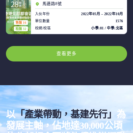
馬適路8號
入伙年份
2022年05月 – 2022年10月
單位數量
1576
售盤 16
校網/校區
小學:81 / 中學:北區
租盤 32
查看更多
以
「產業帶動，基建先行」
為
發展主軸，佔地達30,000公頃