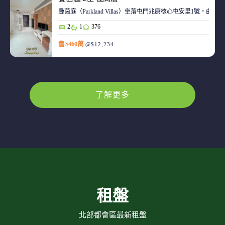
疊茵庭（Parkland Villas）坐落屯門兆康核心屯安里1
2
1
376
售 $460萬
@$12,234
了解更多
租盤
北部都會區最新租盤