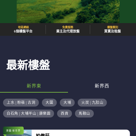
地區網絡
免費服務
樓盤類別
6個樓盤平台
業主及代理放盤
買賣及租盤
最新樓盤
新界東
新界西
上水 | 粉嶺 | 古洞
大圍
大埔
火炭 | 九肚山
白石角 | 大埔半山 | 康樂園
西貢
馬鞍山
港鐵/新世界