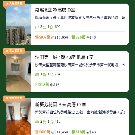
黃金置頂盤
嘉熙 8座 極高層 D室
臨海低密度豪宅嘉熙位於新界大埔白石角科進路16號，遠離都
3
1
600
售 $939萬
租 $2.6萬
@$15,650
@$43
黃金置頂盤
沙田第一城 4期 40座 低層 F室
沙田大型藍籌屋苑沙田第一城位於沙田市第一號地段，因此整
1
1
284
租 $1.3萬
@$46
黃金置頂盤
新葵芳花園 B座 高層 07室
新葵芳花園位於葵義路12-20號，由港鐵/新鴻基發展，於198
2
1
415
售 $600萬
租 $1.8萬
@$14,458
@$43