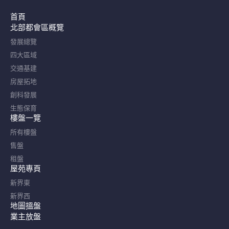
首頁
北部都會區概覽​
發展總覽
四大區域
交通基建
房屋拓地
創科發展
生態保育
樓盤一覽
所有樓盤
售盤
租盤
屋苑專頁
新界東
新界西
地圖搵盤
業主放盤