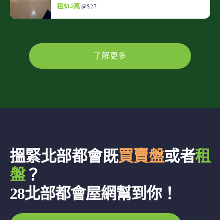
租 $1.2萬
@$27
了解更多
搵緊北部都會既
買賣盤
或者
租
盤
？
28北部都會屋網幫到你！