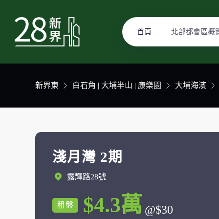
首頁
北部都會區概
新界東
白石角 | 大埔半山 | 康樂園
大埔海濱
淺月灣 2期
露輝路28號
$4.3萬
租盤
@$30