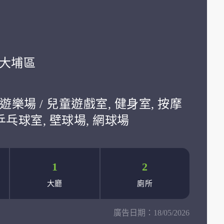
學:大埔區
遊樂場 / 兒童遊戲室, 健身室, 按摩
 乒乓球室, 壁球場, 網球場
1
2
大廳
廁所
廣告日期：
18/05/2026