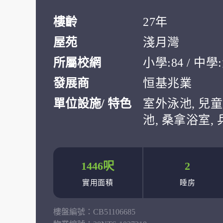
樓齡
27年
屋苑
淺月灣
所屬校網
小學:84 / 中
發展商
恒基兆業
單位設施/ 特色
室外泳池, 兒童
池, 桑拿浴室,
1446呎
2
實用面積
睡房
樓盤編號：
CB51106685