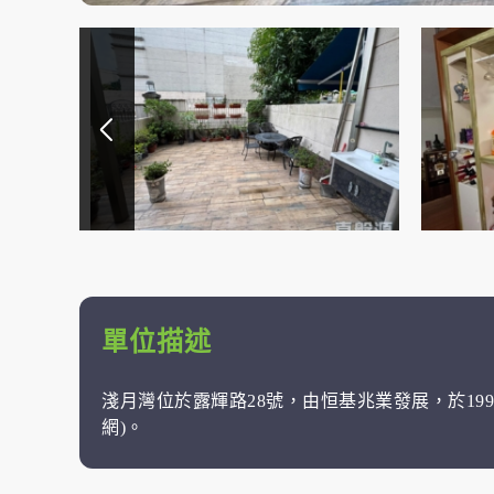
單位描述
淺月灣位於露輝路28號，由恒基兆業發展，於199
網)。