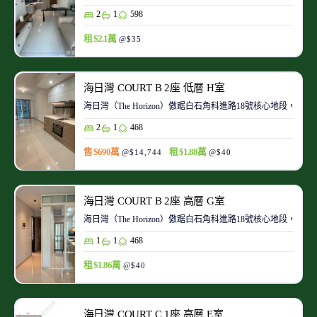
2
1
598
租 $2.1萬
@$35
海日灣 COURT B 2座 低層 H室
海日灣（The Horizon）傲踞白石角科進路18號核心地段
2
1
468
售 $690萬
租 $1.88萬
@$14,744
@$40
海日灣 COURT B 2座 高層 G室
海日灣（The Horizon）傲踞白石角科進路18號核心地段
1
1
468
租 $1.86萬
@$40
海日灣 COURT C 1座 高層 E室