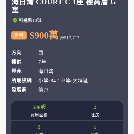
海日灣 COURT C 1座 極高層 G
室
科進路18號
$900萬
售盤
@$17,717
方向
西
樓齡
7年
屋苑
海日灣
所屬校網
小學:84 / 中學:大埔區
發展商
億京
508呎
2
實用面積
睡房
2
1