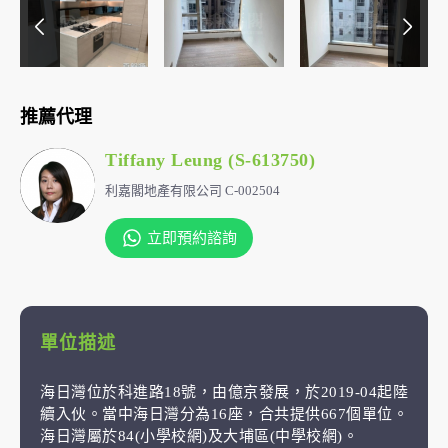
推薦代理
Tiffany Leung (S-613750)
利嘉閣地產有限公司 C-002504
立即預約諮詢
單位描述
海日灣位於科進路18號，由億京發展，於2019-04起陸
續入伙。當中海日灣分為16座，合共提供667個單位。
海日灣屬於84(小學校網)及大埔區(中學校網)。