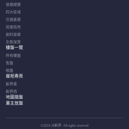
發展總覽
四大區域
交通基建
房屋拓地
創科發展
生態保育
樓盤一覽
所有樓盤
售盤
租盤
屋苑專頁
新界東
新界西
地圖搵盤
業主放盤
©2024 28新界. All rights reserved