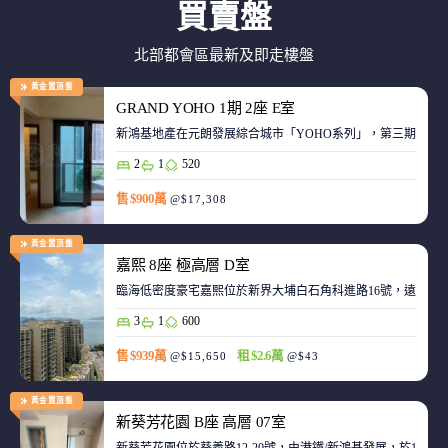
買賣盤
北部都會區最新及即走樓盤
黃金置頂盤
GRAND YOHO 1期 2座 E室
2
1
520
售 $900萬
@$17,308
黃金置頂盤
嘉熙 8座 極高層 D室
臨海低密度豪宅嘉熙位於新界大埔白石角科進路16號，遠離都
3
1
600
售 $939萬
租 $2.6萬
@$15,650
@$43
黃金置頂盤
新葵芳花園 B座 高層 07室