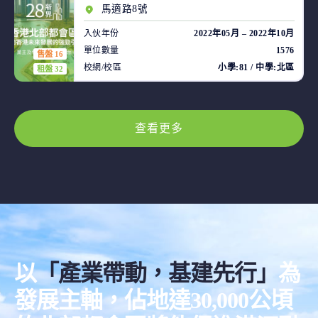
馬適路8號
入伙年份
2022年05月 – 2022年10月
單位數量
1576
售盤 16
校網/校區
小學:81 / 中學:北區
租盤 32
查看更多
以
「產業帶動，基建先行」
為
發展主軸，佔地達30,000公頃