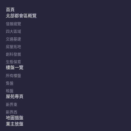
首頁
北部都會區概覽​
發展總覽
四大區域
交通基建
房屋拓地
創科發展
生態保育
樓盤一覽
所有樓盤
售盤
租盤
屋苑專頁
新界東
新界西
地圖搵盤
業主放盤