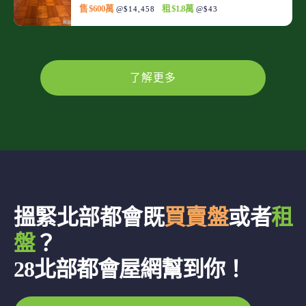
售 $600萬
租 $1.8萬
@$14,458
@$43
了解更多
搵緊北部都會既
買賣盤
或者
租
盤
？
28北部都會屋網幫到你！