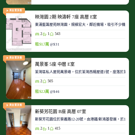
黃金置頂盤
映灣園 2期 映濤軒 7座 高層 E室
東涌藍籌屋苑映灣園，規模宏大，鄰近機場，吸引不少機師及
2
1
543
租 $1.7萬
@$31
黃金置頂盤
萬景峯 5座 中層 E室
荃灣區私人屋苑萬景峰，位於荃灣西楊屋道1號，座落於荃灣
2
505
租 $2.3萬
@$46
黃金置頂盤
新葵芳花園 B座 高層 07室
新葵芳花園位於葵義路12-20號，由港鐵/新鴻基發展，於198
2
1
415