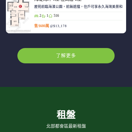
屋苑前臨海濱公園，前無遮擋，住戶可享永久海灣美景和赤鱲角機
2
1
516
售 $680萬
@$13,178
了解更多
租盤
北部都會區最新租盤