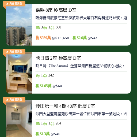
黃金置頂盤
嘉熙 8座 極高層 D室
臨海低密度豪宅嘉熙位於新界大埔白石角科進路16號，遠離都
3
1
600
售 $939萬
租 $2.6萬
@$15,650
@$43
黃金置頂盤
映日灣 2座 極高層 D室
映日灣（The Aurora）坐落荃灣西楊屋道88號核心地段
1
242
租 $1.65萬
@$68
黃金置頂盤
沙田第一城 4期 40座 低層 F室
沙田大型藍籌屋苑沙田第一城位於沙田市第一號地段，因此整
1
1
284
租 $1.3萬
@$46