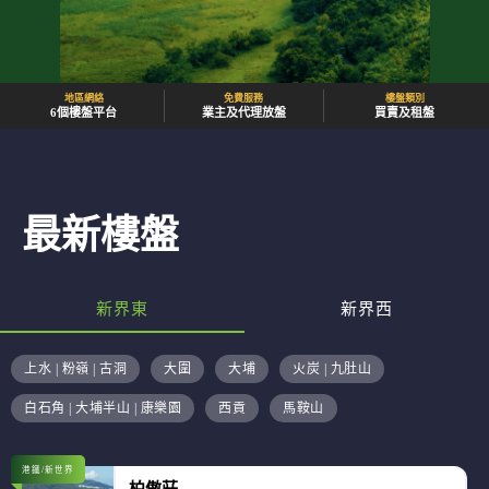
地區網絡
免費服務
樓盤類別
6個樓盤平台
業主及代理放盤
買賣及租盤
最新樓盤
新界東
新界西
上水 | 粉嶺 | 古洞
大圍
大埔
火炭 | 九肚山
白石角 | 大埔半山 | 康樂園
西貢
馬鞍山
港鐵/新世界