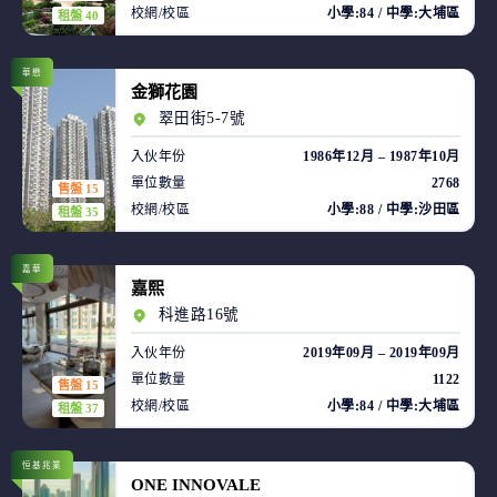
校網/校區
小學:84 / 中學:大埔區
租盤 40
華懋
金獅花園
翠田街5-7號
入伙年份
1986年12月 – 1987年10月
單位數量
2768
售盤 15
校網/校區
小學:88 / 中學:沙田區
租盤 35
嘉華
嘉熙
科進路16號
入伙年份
2019年09月 – 2019年09月
單位數量
1122
售盤 15
校網/校區
小學:84 / 中學:大埔區
租盤 37
恒基兆業
ONE INNOVALE