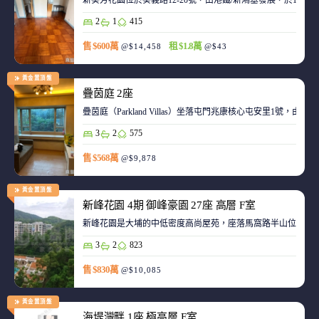
新葵芳花園位於葵義路12-20號，由港鐵/新鴻基發展，於198
2
1
415
售 $600萬
租 $1.8萬
@$14,458
@$43
黃金置頂盤
疊茵庭 2座
疊茵庭（Parkland Villas）坐落屯門兆康核心屯安里1
3
2
575
售 $568萬
@$9,878
黃金置頂盤
新峰花園 4期 御峰豪園 27座 高層 F室
新峰花園是大埔的中低密度高尚屋苑，座落馬窩路半山位置，
3
2
823
售 $830萬
@$10,085
黃金置頂盤
海堤灣畔 1座 極高層 E室