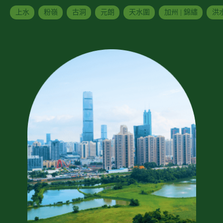
上水
粉嶺
古洞
元朗
天水圍
加州 | 錦繡
洪水