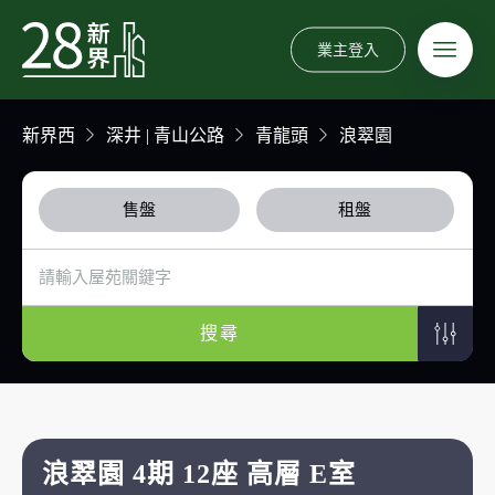
業主登入
新界西
深井 | 青山公路
青龍頭
浪翠園
售盤
租盤
搜尋
浪翠園 4期 12座 高層 E室