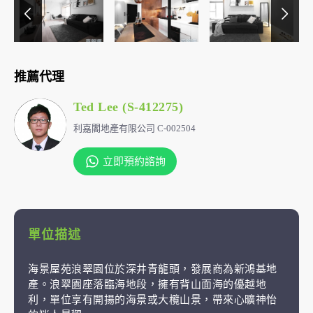
推薦代理
Ted Lee (S-412275)
利嘉閣地產有限公司 C-002504
立即預約諮詢
單位描述
海景屋苑浪翠園位於深井青龍頭，發展商為新鴻基地
產。浪翠園座落臨海地段，擁有背山面海的優越地
利，單位享有開揚的海景或大欖山景，帶來心曠神怡