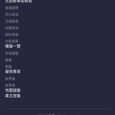
北部都會區概覽​
發展總覽
四大區域
交通基建
房屋拓地
創科發展
生態保育
樓盤一覽
所有樓盤
售盤
租盤
屋苑專頁
新界東
新界西
地圖搵盤
業主放盤