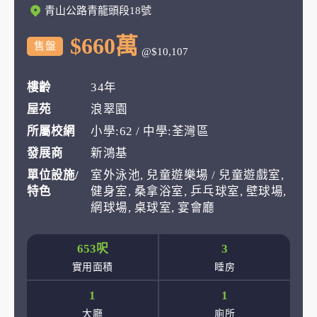
青山公路青龍頭段18號
$660萬
售盤
@$10,107
樓齡
34年
屋苑
浪翠園
所屬校網
小學:62 / 中學:荃灣區
發展商
新鴻基
單位設施/
室外泳池, 兒童遊樂場 / 兒童遊戲室,
特色
健身室, 桑拿浴室, 乒乓球室, 壁球場,
網球場, 桌球室, 宴會廳
653呎
3
實用面積
睡房
1
1
大廳
廁所