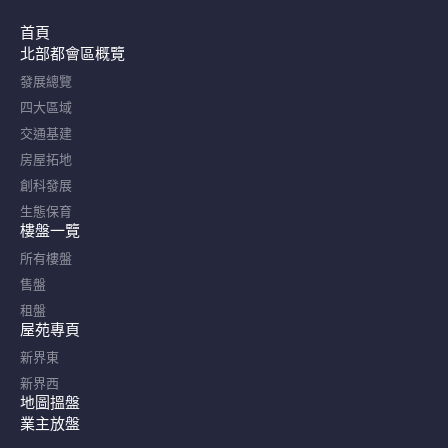
首頁
北部都會區概覽​
發展總覽
四大區域
交通基建
房屋拓地
創科發展
生態保育
樓盤一覽
所有樓盤
售盤
租盤
屋苑專頁
新界東
新界西
地圖搵盤
業主放盤