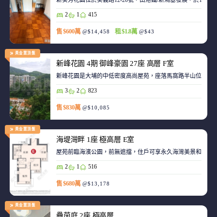
新葵芳花園位於葵義路12-20號，由港鐵/新鴻基發展，於198
2
1
415
售 $600萬
租 $1.8萬
@$14,458
@$43
黃金置頂盤
新峰花園 4期 御峰豪園 27座 高層 F室
新峰花園是大埔的中低密度高尚屋苑，座落馬窩路半山位置，
3
2
823
售 $830萬
@$10,085
黃金置頂盤
海堤灣畔 1座 極高層 E室
屋苑前臨海濱公園，前無遮擋，住戶可享永久海灣美景和赤鱲角機
2
1
516
售 $680萬
@$13,178
黃金置頂盤
疊茵庭 2座 極高層