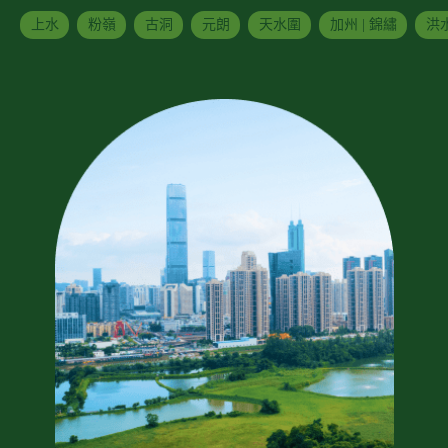
上水
粉嶺
古洞
元朗
天水圍
加州 | 錦繡
洪水