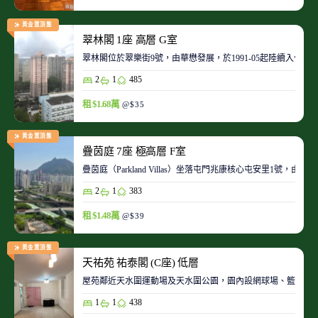
黃金置頂盤
翠林閣 1座 高層 G室
翠林閣位於翠樂街9號，由華懋發展，於1991-05起陸續入伙。
2
1
485
租 $1.68萬
@$35
黃金置頂盤
疊茵庭 7座 極高層 F室
疊茵庭（Parkland Villas）坐落屯門兆康核心屯安里1
2
1
383
租 $1.48萬
@$39
黃金置頂盤
天祐苑 祐泰閣 (C座) 低層
屋苑鄰近天水圍運動場及天水圍公園，園內設網球場、籃球場
1
1
438