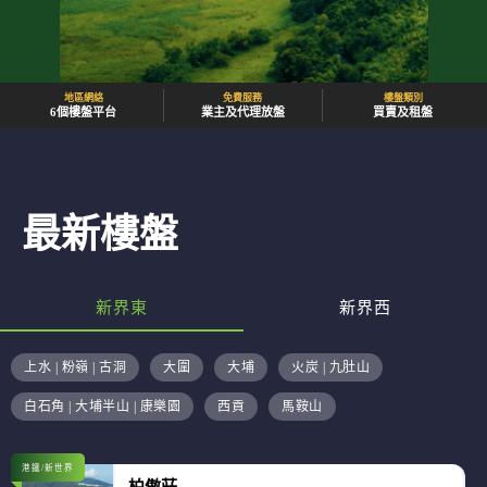
地區網絡
免費服務
樓盤類別
6個樓盤平台
業主及代理放盤
買賣及租盤
最新樓盤
新界東
新界西
上水 | 粉嶺 | 古洞
大圍
大埔
火炭 | 九肚山
白石角 | 大埔半山 | 康樂園
西貢
馬鞍山
港鐵/新世界