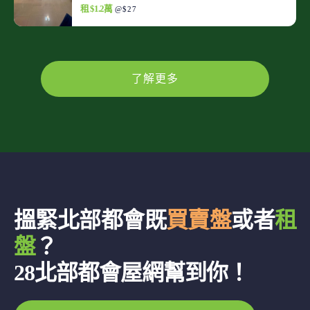
租 $1.2萬
@$27
了解更多
搵緊北部都會既
買賣盤
或者
租
盤
？
28北部都會屋網幫到你！