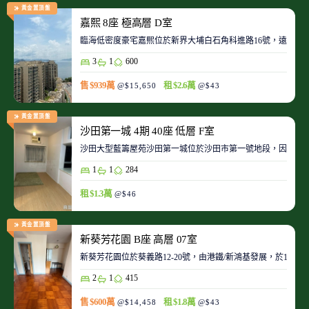
黃金置頂盤
嘉熙 8座 極高層 D室
臨海低密度豪宅嘉熙位於新界大埔白石角科進路16號，遠離都
3
1
600
售 $939萬
租 $2.6萬
@$15,650
@$43
黃金置頂盤
沙田第一城 4期 40座 低層 F室
沙田大型藍籌屋苑沙田第一城位於沙田市第一號地段，因此整
1
1
284
租 $1.3萬
@$46
黃金置頂盤
新葵芳花園 B座 高層 07室
新葵芳花園位於葵義路12-20號，由港鐵/新鴻基發展，於198
2
1
415
售 $600萬
租 $1.8萬
@$14,458
@$43