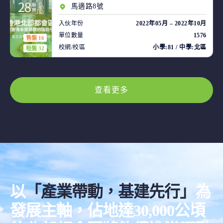
馬適路8號
入伙年份
2022年05月 – 2022年10月
單位數量
1576
售盤 16
校網/校區
小學:81 / 中學:北區
租盤 32
查看更多
以
「產業帶動，基建先行」
為
發展主軸，佔地達30,000公頃