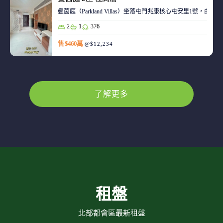
疊茵庭（Parkland Villas）坐落屯門兆康核心屯安里1
2
1
376
售 $460萬
@$12,234
了解更多
租盤
北部都會區最新租盤