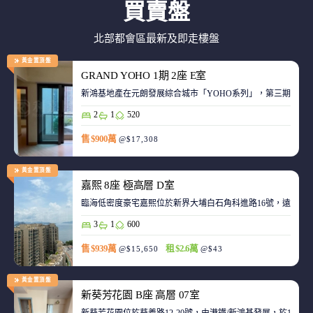
買賣盤
北部都會區最新及即走樓盤
黃金置頂盤
GRAND YOHO 1期 2座 E室
2
1
520
售 $900萬
@$17,308
黃金置頂盤
嘉熙 8座 極高層 D室
臨海低密度豪宅嘉熙位於新界大埔白石角科進路16號，遠離都
3
1
600
售 $939萬
租 $2.6萬
@$15,650
@$43
黃金置頂盤
新葵芳花園 B座 高層 07室