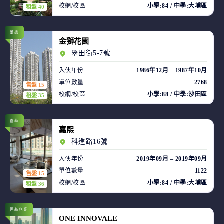
校網/校區
小學:84 / 中學:大埔區
租盤 40
華懋
金獅花園
翠田街5-7號
入伙年份
1986年12月 – 1987年10月
單位數量
2768
售盤 15
校網/校區
小學:88 / 中學:沙田區
租盤 35
嘉華
嘉熙
科進路16號
入伙年份
2019年09月 – 2019年09月
單位數量
1122
售盤 15
校網/校區
小學:84 / 中學:大埔區
租盤 36
恒基兆業
ONE INNOVALE