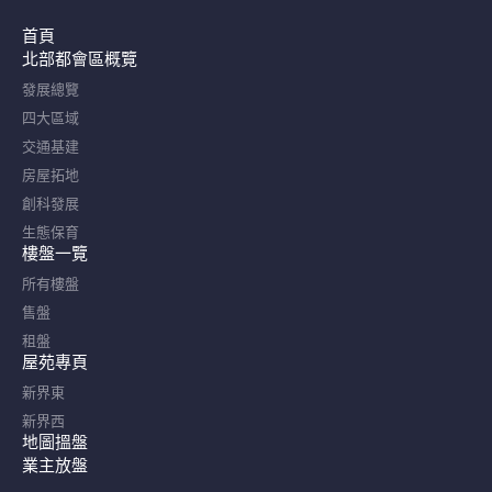
首頁
北部都會區概覽​
發展總覽
四大區域
交通基建
房屋拓地
創科發展
生態保育
樓盤一覽
所有樓盤
售盤
租盤
屋苑專頁
新界東
新界西
地圖搵盤
業主放盤