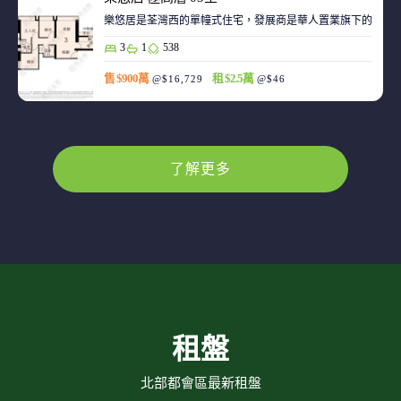
樂悠居是荃灣西的單幢式住宅，發展商是華人置業旗下的廣生
3
1
538
售 $900萬
租 $2.5萬
@$16,729
@$46
了解更多
租盤
北部都會區最新租盤