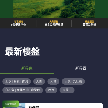
地區網絡
免費服務
樓盤類別
6個樓盤平台
業主及代理放盤
買賣及租盤
最新樓盤
新界東
新界西
上水 | 粉嶺 | 古洞
大圍
大埔
火炭 | 九肚山
白石角 | 大埔半山 | 康樂園
西貢
馬鞍山
港鐵/新世界