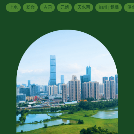
上水
粉嶺
古洞
元朗
天水圍
加州 | 錦繡
洪水