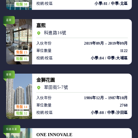
校網/校區
小學:81 / 中學:北區
租盤 38
嘉華
嘉熙
科進路16號
入伙年份
2019年09月 – 2019年09月
單位數量
1122
售盤 15
校網/校區
小學:84 / 中學:大埔區
租盤 35
華懋
金獅花園
翠田街5-7號
入伙年份
1986年12月 – 1987年10月
單位數量
2768
售盤 14
校網/校區
小學:88 / 中學:沙田區
租盤 32
恒基兆業
ONE INNOVALE