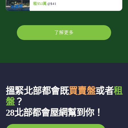
租 $5.1萬
@$41
了解更多
搵緊北部都會既
買賣盤
或者
租
盤
？
28北部都會屋網幫到你！