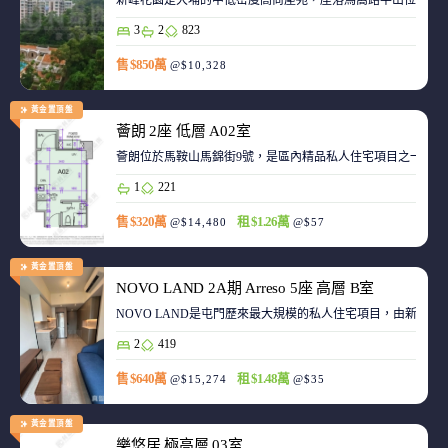
新峰花園是大埔的中低密度高尚屋苑，座落馬窩路半山位置，
3
2
823
售 $850萬
@$10,328
黃金置頂盤
薈朗 2座 低層 A02室
薈朗位於馬鞍山馬錦街9號，是區內精品私人住宅項目之一，
1
221
售 $320萬
租 $1.26萬
@$14,480
@$57
黃金置頂盤
NOVO LAND 2A期 Arreso 5座 高層 B室
NOVO LAND是屯門歷來最大規模的私人住宅項目，由新鴻基
2
419
售 $640萬
租 $1.48萬
@$15,274
@$35
黃金置頂盤
樂悠居 極高層 03室