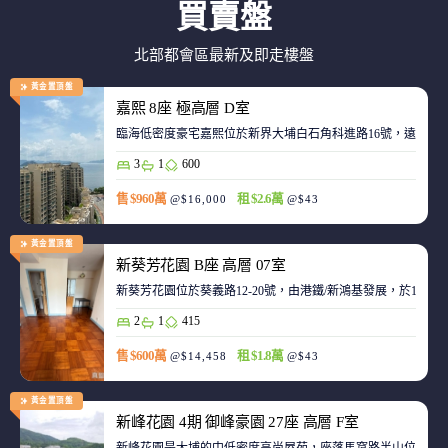
買賣盤
北部都會區最新及即走樓盤
黃金置頂盤
嘉熙 8座 極高層 D室
臨海低密度豪宅嘉熙位於新界大埔白石角科進路16號，遠離都
3
1
600
售 $960萬
租 $2.6萬
@$16,000
@$43
黃金置頂盤
新葵芳花園 B座 高層 07室
新葵芳花園位於葵義路12-20號，由港鐵/新鴻基發展，於198
2
1
415
售 $600萬
租 $1.8萬
@$14,458
@$43
黃金置頂盤
新峰花園 4期 御峰豪園 27座 高層 F室