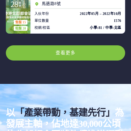
馬適路8號
入伙年份
2022年05月 – 2022年10月
單位數量
1576
售盤 15
校網/校區
小學:81 / 中學:北區
租盤 28
查看更多
以
「產業帶動，基建先行」
為
發展主軸，佔地達30,000公頃