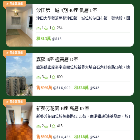
黃金置頂盤
沙田第一城 4期 40座 低層 F室
沙田大型藍籌屋苑沙田第一城位於沙田市第一號地段，因此整
1
1
284
租 $1.3萬
@$46
黃金置頂盤
嘉熙 8座 極高層 D室
臨海低密度豪宅嘉熙位於新界大埔白石角科進路16號，遠離都
3
1
600
售 $960萬
租 $2.6萬
@$16,000
@$43
黃金置頂盤
新葵芳花園 B座 高層 07室
新葵芳花園位於葵義路12-20號，由港鐵/新鴻基發展，於198
2
1
415
售 $600萬
租 $1.8萬
@$14,458
@$43