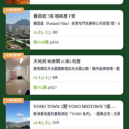
黃金置頂盤
疊茵庭 7座 極高層 F室
疊茵庭（Parkland Villas）坐落屯門兆康核心屯安里1
2
1
383
租 $1.48萬
@$39
黃金置頂盤
天祐苑 祐泰閣 (C座) 低層
屋苑鄰近天水圍運動場及天水圍公園，園內設網球場、籃球場
1
1
438
租 $1.2萬
@$27
黃金置頂盤
YOHO TOWN 2期 YOHO MIDTOWN 7座 極高層 D室
新鴻基地產的重點項目「YOHO 系列」，匯集住宅、交通、商場、
4
2
1231