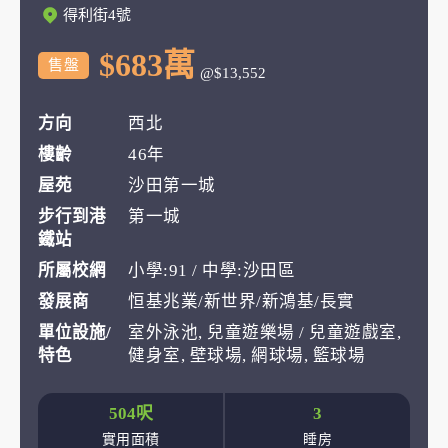
得利街4號
$683萬
售盤
@$13,552
方向
西北
樓齡
46年
屋苑
沙田第一城
步行到港
第一城
鐵站
所屬校網
小學:91 / 中學:沙田區
發展商
恒基兆業/新世界/新鴻基/長實
單位設施/
室外泳池, 兒童遊樂場 / 兒童遊戲室,
特色
健身室, 壁球場, 網球場, 籃球場
504呎
3
實用面積
睡房