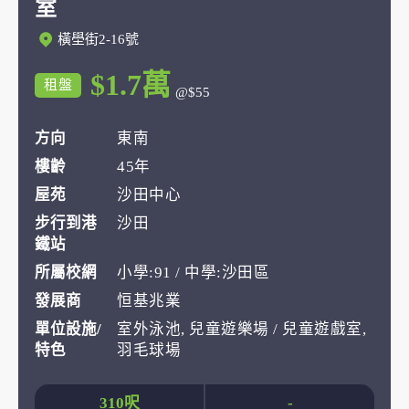
室
橫壆街2-16號
$1.7萬
租盤
@$55
方向
東南
樓齡
45年
屋苑
沙田中心
步行到港
沙田
鐵站
所屬校網
小學:91 / 中學:沙田區
發展商
恒基兆業
單位設施/
室外泳池, 兒童遊樂場 / 兒童遊戲室,
特色
羽毛球場
310呎
-