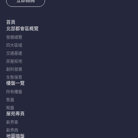
立即諮詢
首頁
北部都會區概覽​
發展總覽
四大區域
交通基建
房屋拓地
創科發展
生態保育
樓盤一覽
所有樓盤
售盤
租盤
屋苑專頁
新界東
新界西
地圖搵盤