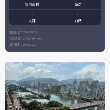
實用面積
睡房
1
1
大廳
廁所
樓盤編號：
CT81329302
物業編號：
28NTS-1044869
廣告日期：
29/06/2026