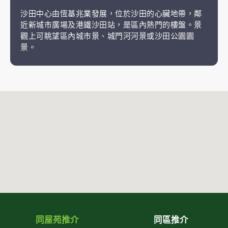
沙田中心由恆基兆業發展，位於沙田的心臟地帶，鄰
近新城市廣場及港鐵沙田站，是區內熱門的樓盤。景
觀上可眺望區內城市景、城門河河景或沙田公園園
景。
同屋苑推介
同區推介