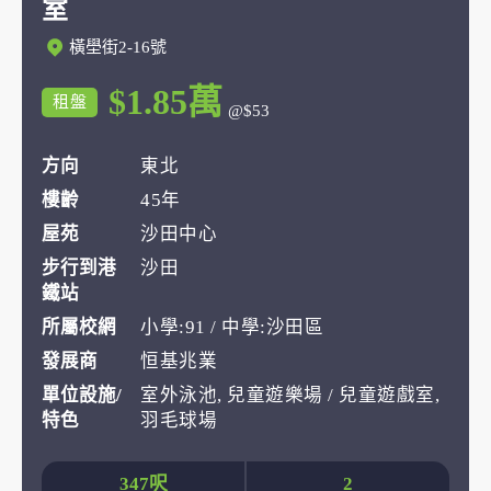
室
橫壆街2-16號
$1.85萬
租盤
@$53
方向
東北
樓齡
45年
屋苑
沙田中心
步行到港
沙田
鐵站
所屬校網
小學:91 / 中學:沙田區
發展商
恒基兆業
單位設施/
室外泳池, 兒童遊樂場 / 兒童遊戲室,
特色
羽毛球場
347呎
2