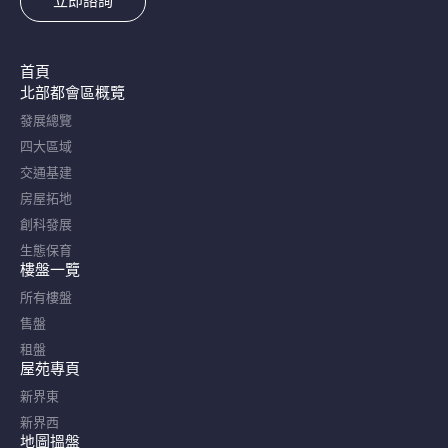
立即諮詢
首頁
北部都會區概覽​
發展總覽
四大區域
交通基建
房屋拓地
創科發展
生態保育
樓盤一覽
所有樓盤
售盤
租盤
屋苑專頁
新界東
新界西
地圖搵盤