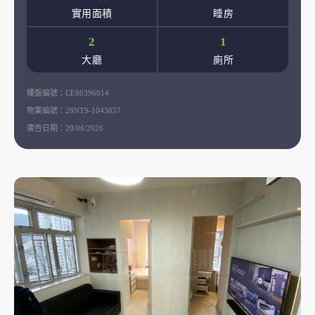
實用面積
睡房
2
1
大廳
廁所
樓盤編號：
CE80396014
物業編號：
28NTS-1043657
廣告日期：
29/06/2026