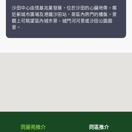
沙田中心由恆基兆業發展，位於沙田的心臟地帶，鄰
近新城市廣場及港鐵沙田站，是區內熱門的樓盤。景
觀上可眺望區內城市景、城門河河景或沙田公園園
景。
同屋苑推介
同區推介