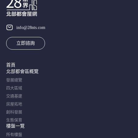
info@28nts.com
立即諮詢
首頁
北部都會區概覽​
發展總覽
四大區域
交通基建
房屋拓地
創科發展
生態保育
樓盤一覽
所有樓盤