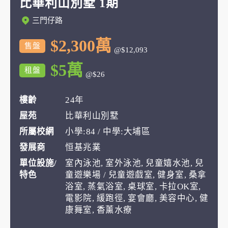
比華利山別墅 1期
三門仔路
$2,300萬
售盤
@$12,093
$5萬
租盤
@$26
樓齡
24年
屋苑
比華利山別墅
所屬校網
小學:84 / 中學:大埔區
發展商
恒基兆業
單位設施/
室內泳池, 室外泳池, 兒童嬉水池, 兒
特色
童遊樂場 / 兒童遊戲室, 健身室, 桑拿
浴室, 蒸氣浴室, 桌球室, 卡拉OK室,
電影院, 緩跑徑, 宴會廳, 美容中心, 健
康舞室, 香薰水療