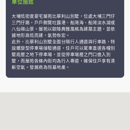
單位描述
大埔低密度豪宅屋苑比華利山別墅，位處大埔三門仔
三門仔路，戶戶飽覽吐露港、船灣海、船灣淡水湖或
八仙嶺山景。屋苑以歐陸典雅風格為建築主題，並依
據地形高低而建，氣勢恢宏。
此外，比華利山別墅全面分隔行人通道與行車路，特
設螺旋型停車場接駁通道，住戶可以駕車直達各幢別
墅底層之地下停車場，並從停車場層之門口進入別
墅，而屋苑各條內街均為行人專道，確保住戶享有清
新空氣。發展商為恒基地產。