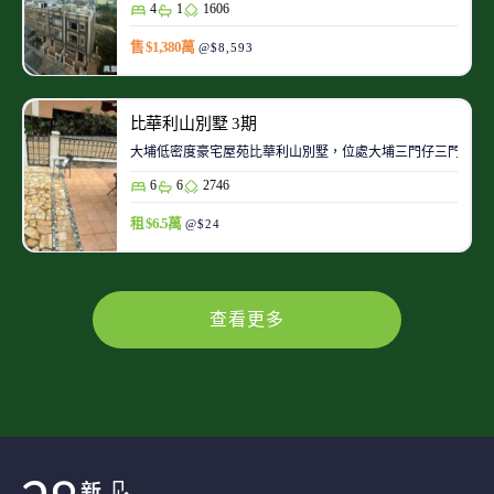
4
1
1606
售 $1,380萬
@$8,593
比華利山別墅 3期
大埔低密度豪宅屋苑比華利山別墅，位處大埔三門仔三門仔路
6
6
2746
租 $6.5萬
@$24
查看更多