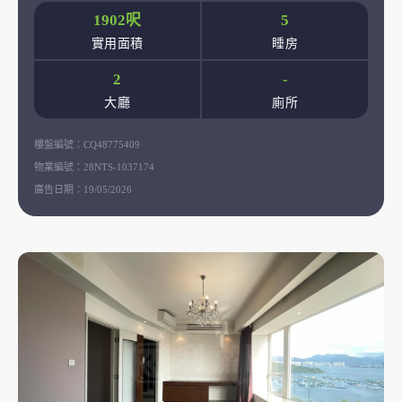
1902呎
5
實用面積
睡房
2
-
大廳
廁所
樓盤編號：
CQ48775409
物業編號：
28NTS-1037174
廣告日期：
19/05/2026