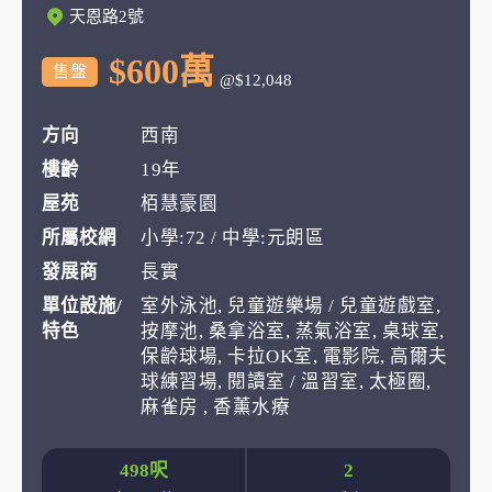
天恩路2號
$600萬
售盤
@$12,048
方向
西南
樓齡
19年
屋苑
栢慧豪園
所屬校網
小學:72 / 中學:元朗區
發展商
長實
單位設施/
室外泳池, 兒童遊樂場 / 兒童遊戲室,
特色
按摩池, 桑拿浴室, 蒸氣浴室, 桌球室,
保齡球場, 卡拉OK室, 電影院, 高爾夫
球練習場, 閱讀室 / 溫習室, 太極圈,
麻雀房 , 香薰水療
498呎
2