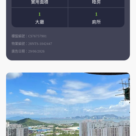
實用面積
睡房
1
1
大廳
廁所
樓盤編號：
CS76757901
物業編號：
28NTS-1042447
廣告日期：
29/06/2026