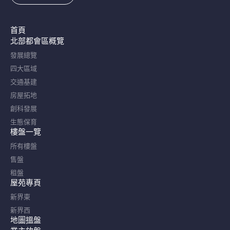
首頁
北部都會區概覽​
發展總覽
四大區域
交通基建
房屋拓地
創科發展
生態保育
樓盤一覽
所有樓盤
售盤
租盤
屋苑專頁
新界東
新界西
地圖搵盤