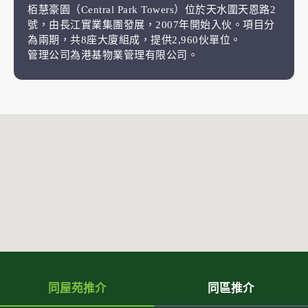
栢慧豪園（Central Park Towers）位於天水圍天恩路2
號，由長江實業集團發展，2007年開始入伙。項目分
為兩期，共8座大廈組成，提供2,960伙單位。
管理公司為港基物業管理有限公司。
同屋苑推介
同區推介