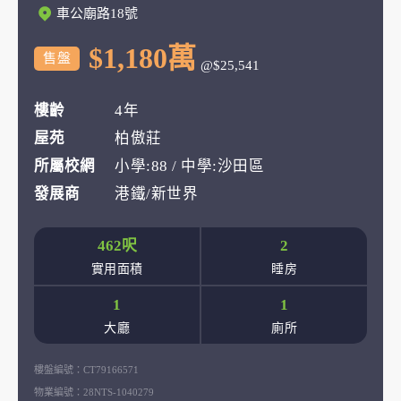
車公廟路18號
$1,180萬
售盤
@$25,541
樓齡
4年
屋苑
柏傲莊
所屬校網
小學:88 / 中學:沙田區
發展商
港鐵/新世界
462呎
2
實用面積
睡房
1
1
大廳
廁所
樓盤編號：
CT79166571
物業編號：
28NTS-1040279