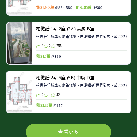
售 $1,168萬
租 $2.85萬
@$24,589
@$60
柏傲莊 1期 2座 (2A) 高層 B室
柏傲莊位於車公廟路18號，由港鐵/新世界發展，於2022-08起
3
2
755
租 $4.5萬
@$60
柏傲莊 2期 5座 (5B) 中層 D室
柏傲莊位於車公廟路18號，由港鐵/新世界發展，於2022-08起
2
1
521
租 $2.95萬
@$57
查看更多