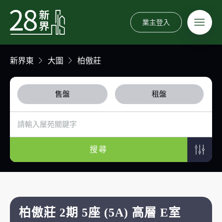
業主登入
新界東
大圍
柏傲莊
售盤
租盤
搜尋
柏傲莊 2期 5座 (5A) 高層 E室