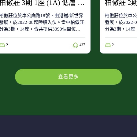
柏傲莊 3期 1座 (1A) 低層 E室
柏傲莊位於車公廟路18號，由港鐵/新世界
柏傲莊位於車公
發展，於2022-08起陸續入伙。當中柏傲莊
發展，於2022
分為3期，14座，合共提供3090個單位。
分為3期，14座
柏傲莊屬於88(小學校網)及沙田區(中學校
柏傲莊屬於88(
網)。
網)。
2
437
2
查看更多