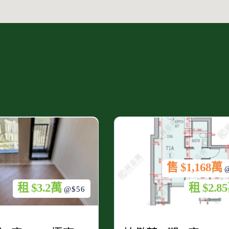
售 $1,168萬
租 $3.2萬
租 $2.8
@$56