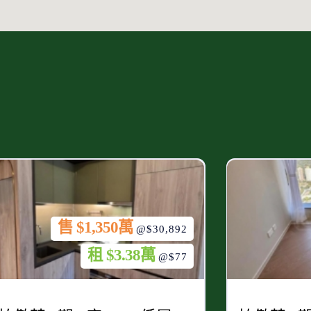
售 $1,350萬
@$30,892
租 $3.38萬
@$77