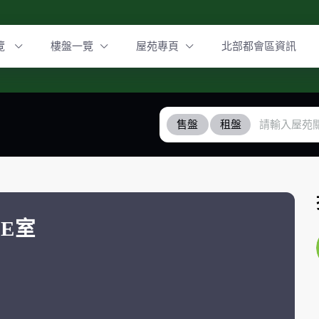
覽
樓盤一覽
屋苑專頁
北部都會區資訊
售盤
租盤
 E室