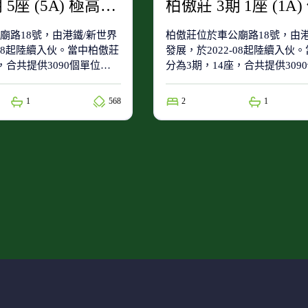
柏傲莊 2期 5座 (5A) 極高層 D室
廟路18號，由港鐵/新世界
柏傲莊位於車公廟路18號，由港
-08起陸續入伙。當中柏傲莊
發展，於2022-08起陸續入伙
，合共提供3090個單位。
分為3期，14座，合共提供309
小學校網)及沙田區(中學校
柏傲莊屬於88(小學校網)及沙田
網)。
1
568
2
1