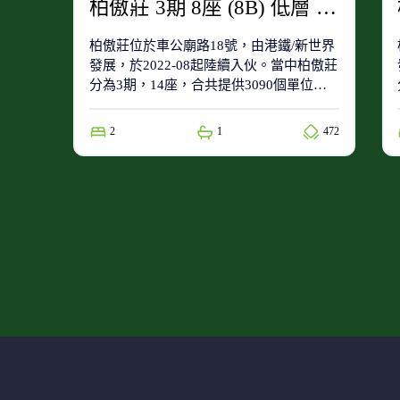
柏傲莊 3期 8座 (8B) 低層 D室
柏傲莊位於車公廟路18號，由港鐵/新世界
發展，於2022-08起陸續入伙。當中柏傲莊
分為3期，14座，合共提供3090個單位。
柏傲莊屬於88(小學校網)及沙田區(中學校
網)。
2
1
472