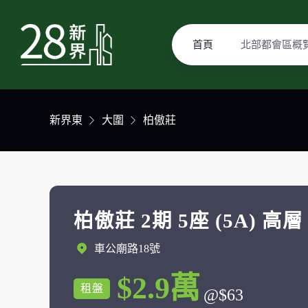
首頁
北部都會區概
新界東
大圍
柏傲莊
柏傲莊 2期 5座 (5A) 高層
車公廟路18號
$2.9萬
租盤
@$63