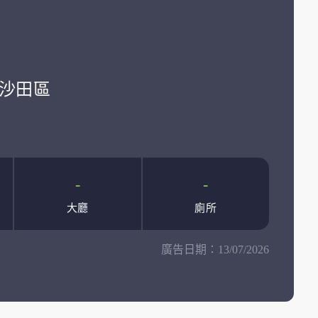
學:沙田區
-
-
大廳
廁所
廣告日期：
13/07/2026