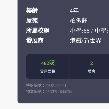
樓齡
4年
屋苑
柏傲莊
所屬校網
小學:88 / 中
發展商
港鐵/新世界
462呎
2
實用面積
睡房
樓盤編號：
CR81266061
物業編號：
28NTS-1044254