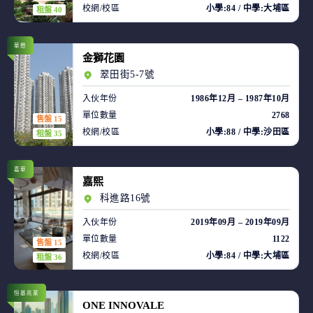
校網/校區
小學:84 / 中學:大埔區
租盤 40
華懋
金獅花園
翠田街5-7號
入伙年份
1986年12月 – 1987年10月
單位數量
2768
售盤 15
校網/校區
小學:88 / 中學:沙田區
租盤 35
嘉華
嘉熙
科進路16號
入伙年份
2019年09月 – 2019年09月
單位數量
1122
售盤 15
校網/校區
小學:84 / 中學:大埔區
租盤 36
恒基兆業
ONE INNOVALE