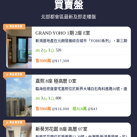
買賣盤
北部都會區最新及即走樓盤
黃金置頂盤
GRAND YOHO 1期 2座 E室
2
1
520
售 $900萬
@$17,308
黃金置頂盤
嘉熙 8座 極高層 D室
臨海低密度豪宅嘉熙位於新界大埔白石角科進路16號，遠離都
3
1
600
售 $960萬
租 $2.6萬
@$16,000
@$43
黃金置頂盤
新葵芳花園 B座 高層 07室