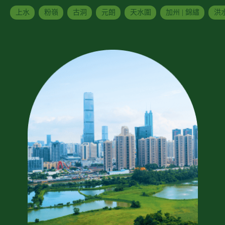
上水
粉嶺
古洞
元朗
天水圍
加州 | 錦繡
洪水