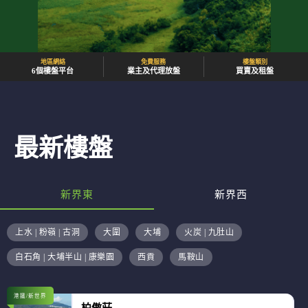
地區網絡
免費服務
樓盤類別
6個樓盤平台
業主及代理放盤
買賣及租盤
最新樓盤
新界東
新界西
上水 | 粉嶺 | 古洞
大圍
大埔
火炭 | 九肚山
白石角 | 大埔半山 | 康樂園
西貢
馬鞍山
港鐵/新世界