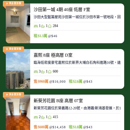
黃金置頂盤
沙田第一城 4期 40座 低層 F室
沙田大型藍籌屋苑沙田第一城位於沙田市第一號地段，因此整
1
1
284
租 $1.3萬
@$46
黃金置頂盤
嘉熙 8座 極高層 D室
臨海低密度豪宅嘉熙位於新界大埔白石角科進路16號，遠離都
3
1
600
售 $960萬
租 $2.6萬
@$16,000
@$43
黃金置頂盤
新葵芳花園 B座 高層 07室
新葵芳花園位於葵義路12-20號，由港鐵/新鴻基發展，於198
2
1
415
售 $600萬
租 $1.8萬
@$14,458
@$43