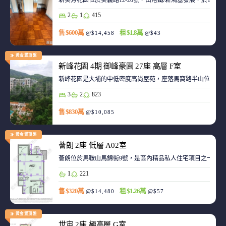
新葵芳花園位於葵義路12-20號，由港鐵/新鴻基發展，於198
2
1
415
售 $600萬
租 $1.8萬
@$14,458
@$43
黃金置頂盤
新峰花園 4期 御峰豪園 27座 高層 F室
新峰花園是大埔的中低密度高尚屋苑，座落馬窩路半山位置，
3
2
823
售 $830萬
@$10,085
黃金置頂盤
薈朗 2座 低層 A02室
薈朗位於馬鞍山馬錦街9號，是區內精品私人住宅項目之一，
1
221
售 $320萬
租 $1.26萬
@$14,480
@$57
黃金置頂盤
世宙 2座 極高層 G室