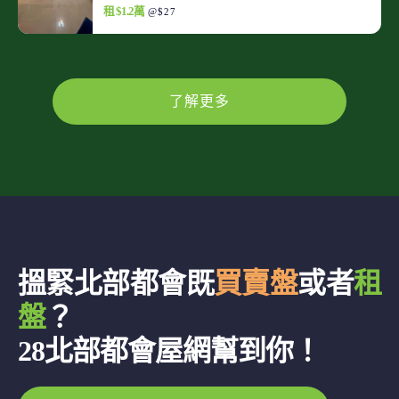
租 $1.2萬
@$27
了解更多
搵緊北部都會既
買賣盤
或者
租
盤
？
28北部都會屋網幫到你！