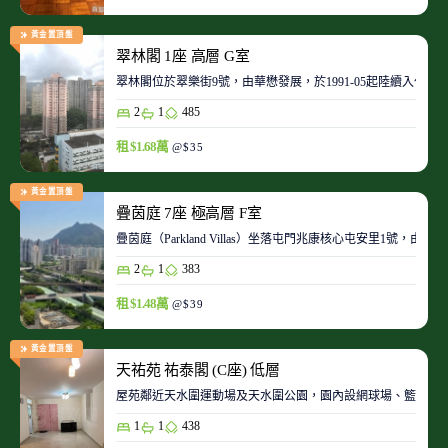
黃金置頂盤
翠林閣 1座 高層 G室
翠林閣位於翠樂街9號，由華懋發展，於1991-05起陸續入伙。
2
1
485
租 $1.68萬
@$35
黃金置頂盤
疊茵庭 7座 極高層 F室
疊茵庭（Parkland Villas）坐落屯門兆康核心屯安里1
2
1
383
租 $1.48萬
@$39
黃金置頂盤
天祐苑 祐泰閣 (C座) 低層
屋苑鄰近天水圍運動場及天水圍公園，園內設網球場、籃球場
1
1
438