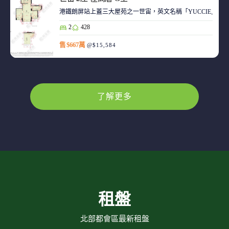
港鐵朗屏站上蓋三大屋苑之一世宙，英文名稱「YUCCIE」，意指
2
428
售 $667萬
@$15,584
了解更多
租盤
北部都會區最新租盤