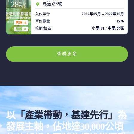
馬適路8號
入伙年份
2022年05月 – 2022年10月
單位數量
1576
售盤 16
校網/校區
小學:81 / 中學:北區
租盤 31
查看更多
以
「產業帶動，基建先行」
為
發展主軸，佔地達30,000公頃