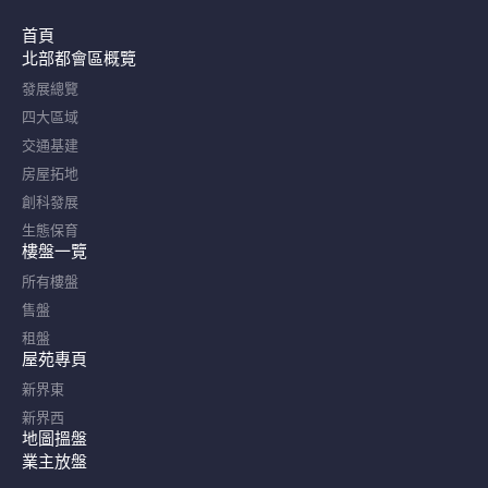
首頁
北部都會區概覽​
發展總覽
四大區域
交通基建
房屋拓地
創科發展
生態保育
樓盤一覽
所有樓盤
售盤
租盤
屋苑專頁
新界東
新界西
地圖搵盤
業主放盤