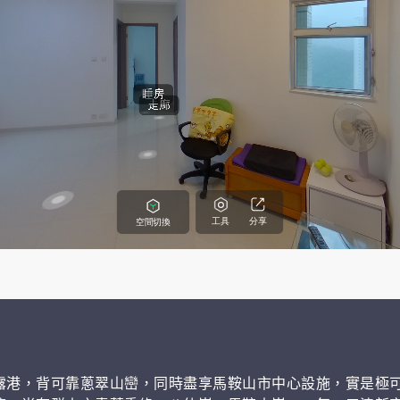
露港，背可靠蔥翠山巒，同時盡享馬鞍山市中心設施，實是極