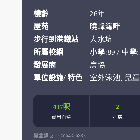
樓齡
26年
屋苑
曉峰灣畔
步行到港鐵站
大水坑
所屬校網
小學:89 / 中
發展商
房協
單位設施/ 特色
室外泳池, 兒童
497呎
2
實用面積
睡房
樓盤編號：
CY64326883