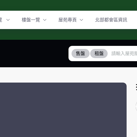
覽
樓盤一覽
屋苑專頁
北部都會區資訊
售盤
租盤