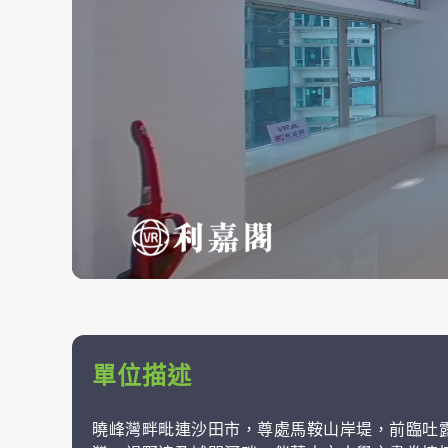
單位描述
曉峰灣畔毗連沙田市，尊處馬鞍山岸堤，前臨吐