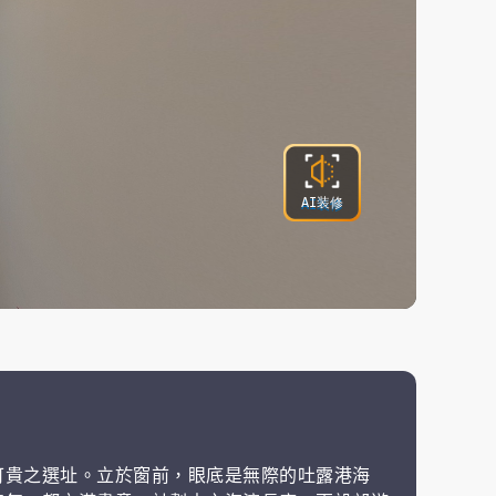
可貴之選址。立於窗前，眼底是無際的吐露港海