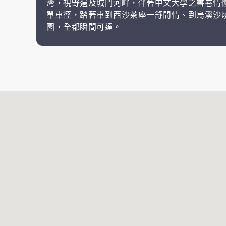
灣，視野遍及城門河畔，伴著中文大學之書卷情
單車徑，踏著車到西沙茶座一舒閒情、到烏溪沙
園，全都瞬間可達。