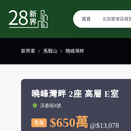
首頁
北部都會區概
新界東
馬鞍山
曉峰灣畔
曉峰灣畔 2座 高層 E室
沃泰街8號
$650萬
售盤
@$13,078