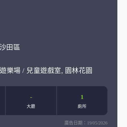
學:沙田區
遊樂場 / 兒童遊戲室, 園林花園
-
1
大廳
廁所
廣告日期：
19/05/2026