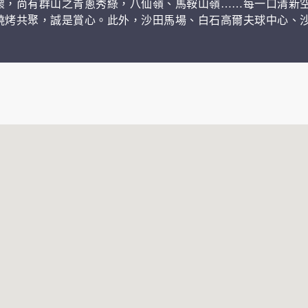
懷，尚有群山之青蔥秀綠，八仙嶺、馬鞍山嶺……每一口清新
燒烤共聚，誠是賞心。此外，沙田馬場、白石高爾夫球中心、