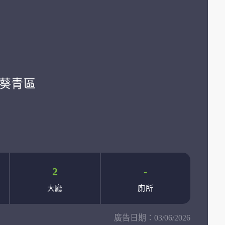
學:葵青區
2
-
大廳
廁所
廣告日期：
03/06/2026