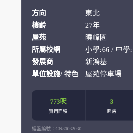
方向
東北
樓齡
27年
屋苑
曉峰園
所屬校網
小學:66 / 中
發展商
新鴻基
單位設施/ 特色
屋苑停車場
773呎
3
實用面積
睡房
樓盤編號：
CN80032030