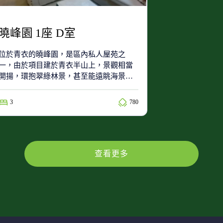
曉峰園 1座 D室
位於青衣的曉峰園，是區內私人屋苑之
一，由於項目建於青衣半山上，景觀相當
開揚，環抱翠綠林景，甚至能遠眺海景。
項目由新鴻基地產發展。
3
780
查看更多