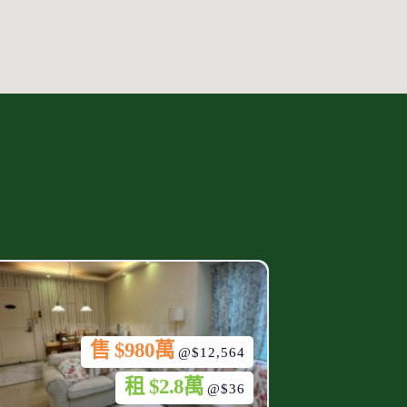
售 $980萬
@$12,564
租 $2.8萬
@$36