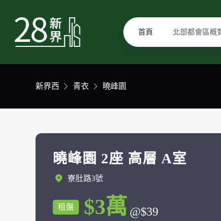
首頁
北部都會區概
新界西
青衣
曉峰園
曉峰園 2座 高層 A室
寮肚路3號
$3萬
租盤
@$39