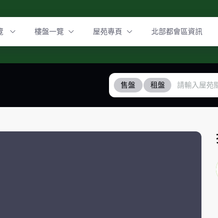
覽
樓盤一覽
屋苑專頁
北部都會區資訊
售盤
租盤