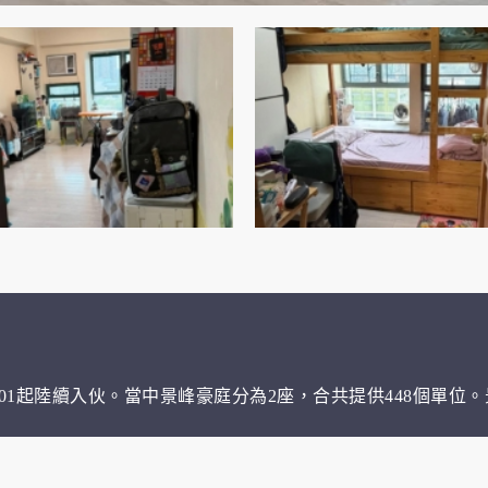
-01起陸續入伙。當中景峰豪庭分為2座，合共提供448個單位。