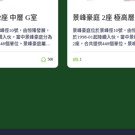
2座 中層 G室
景峰豪庭 2座 極高層
峰徑10號，由恒隆發展，
景峰豪庭位於景峰徑10號，由
起陸續入伙。當中景峰豪庭分為
於1998-01起陸續入伙。當中
448個單位。景峰豪庭屬於
2座，合共提供448個單位。景
及屯門區(中學校網)。
71(小學校網)及屯門區(中學校網
508
2