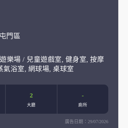
學:屯門區
遊樂場 / 兒童遊戲室, 健身室, 按摩
 蒸氣浴室, 網球場, 桌球室
2
-
大廳
廁所
廣告日期：
29/07/2026