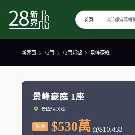
首頁
北部都會區概
新界西
屯門
屯門新墟
景峰豪庭
景峰豪庭 1座
景峰徑10號
$530萬
售盤
@$10,433