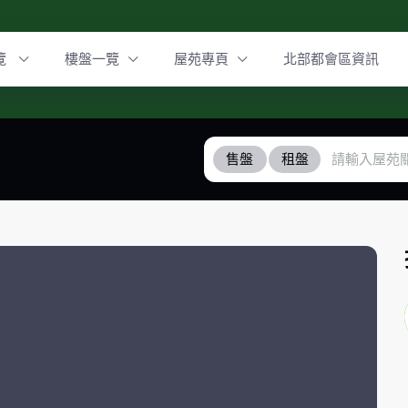
覽
樓盤一覽
屋苑專頁
北部都會區資訊
售盤
租盤