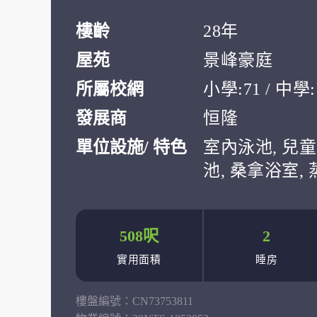
樓齡
28年
屋苑
景峰豪庭
所屬校網
小學:71 / 中
發展商
恒隆
單位設施/ 特色
室內泳池, 兒童
池, 桑拿浴室,
508呎
2
實用面積
睡房
樓盤編號：
CN73753811