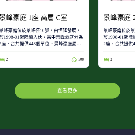
景峰豪庭 1座 高層 C室
景峰豪庭 
景峰豪庭位於景峰徑10號，由恒隆發展，
景峰豪庭位於景
於1998-01起陸續入伙。當中景峰豪庭分為
於1998-01
2座，合共提供448個單位。景峰豪庭屬於
2座，合共提供
71(小學校網)及屯門區(中學校網)。
71(小學校網)
2
508
2
查看更多