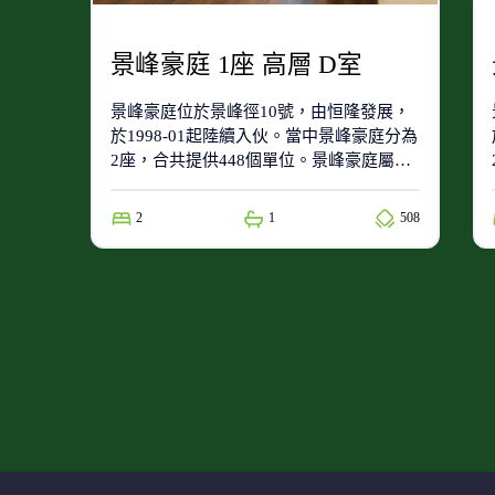
景峰豪庭 1座 高層 D室
景峰豪庭位於景峰徑10號，由恒隆發展，
於1998-01起陸續入伙。當中景峰豪庭分為
2座，合共提供448個單位。景峰豪庭屬於
71(小學校網)及屯門區(中學校網)。
2
1
508