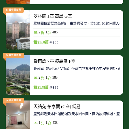
黃金置頂盤
翠林閣 1座 高層 G室
翠林閣位於翠樂街9號，由華懋發展，於1991-05起陸續入伙。
2
1
485
租 $1.68萬
@$35
黃金置頂盤
疊茵庭 7座 極高層 F室
疊茵庭（Parkland Villas）坐落屯門兆康核心屯安里1
2
1
383
租 $1.48萬
@$39
黃金置頂盤
天祐苑 祐泰閣 (C座) 低層
屋苑鄰近天水圍運動場及天水圍公園，園內設網球場、籃球場
1
1
438