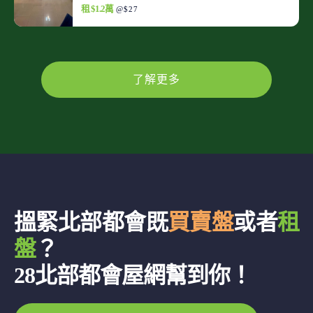
租 $1.2萬
@$27
了解更多
搵緊北部都會既
買賣盤
或者
租
盤
？
28北部都會屋網幫到你！