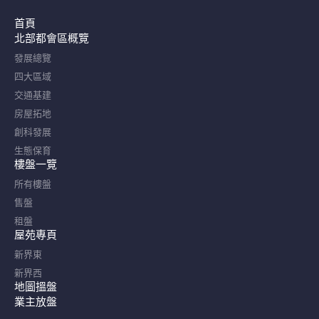
首頁
北部都會區概覽​
發展總覽
四大區域
交通基建
房屋拓地
創科發展
生態保育
樓盤一覽
所有樓盤
售盤
租盤
屋苑專頁
新界東
新界西
地圖搵盤
業主放盤