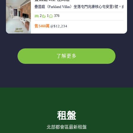
疊茵庭（Parkland Villas）坐落屯門兆康核心屯安里1
2
1
376
售 $460萬
@$12,234
了解更多
租盤
北部都會區最新租盤