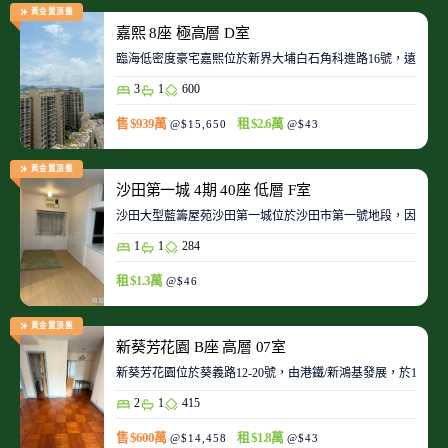
黃金置頂盤
嘉熙 8座 極高層 D室
臨海低密度豪宅嘉熙位於新界大埔白石角科進路16號，遠離都
3
1
600
售 $939萬
租 $2.6萬
@$15,650
@$43
黃金置頂盤
沙田第一城 4期 40座 低層 F室
沙田大型藍籌屋苑沙田第一城位於沙田市第一號地段，因此整
1
1
284
租 $1.3萬
@$46
黃金置頂盤
新葵芳花園 B座 高層 07室
新葵芳花園位於葵義路12-20號，由港鐵/新鴻基發展，於198
2
1
415
售 $600萬
租 $1.8萬
@$14,458
@$43