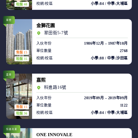
校網/校區
小學:84 / 中學:大埔區
租盤 40
華懋
金獅花園
翠田街5-7號
入伙年份
1986年12月 – 1987年10月
單位數量
2768
售盤 15
校網/校區
小學:88 / 中學:沙田區
租盤 35
嘉華
嘉熙
科進路16號
入伙年份
2019年09月 – 2019年09月
單位數量
1122
售盤 15
校網/校區
小學:84 / 中學:大埔區
租盤 36
恒基兆業
ONE INNOVALE