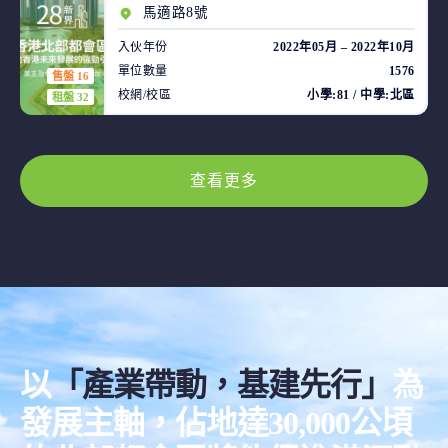
馬適路8號
入伙年份
2022年05月 – 2022年10月
單位數量
1576
售盤 16
校網/校區
小學:81 / 中學:北區
租盤 32
查看更多
以
「產業帶動，基建先行」
為
發展主軸，佔地達30,000公頃