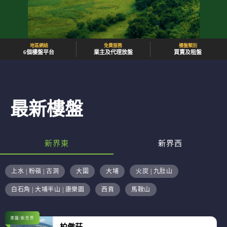
地區網絡
免費服務
樓盤類別
6個樓盤平台
業主及代理放盤
買賣及租盤
最新樓盤
新界東
新界西
上水 | 粉嶺 | 古洞
大圍
大埔
火炭 | 九肚山
白石角 | 大埔半山 | 康樂園
西貢
馬鞍山
港鐵/新世界