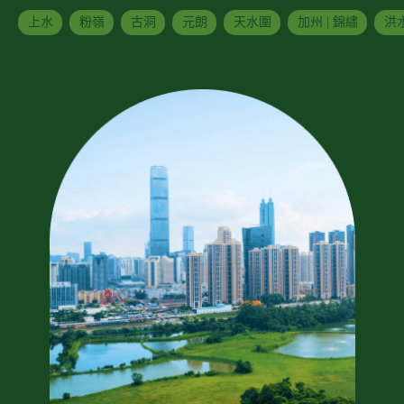
上水
粉嶺
古洞
元朗
天水圍
加州 | 錦繡
洪水