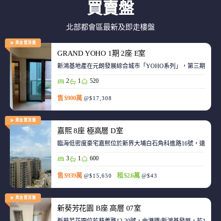
買賣盤
北部都會區最新及即走樓盤
黃金置頂盤
GRAND YOHO 1期 2座 E室
2
1
520
售 $900萬
@$17,308
黃金置頂盤
嘉熙 8座 極高層 D室
臨海低密度豪宅嘉熙位於新界大埔白石角科進路16號，遠離都
3
1
600
售 $939萬
租 $2.6萬
@$15,650
@$43
黃金置頂盤
新葵芳花園 B座 高層 07室