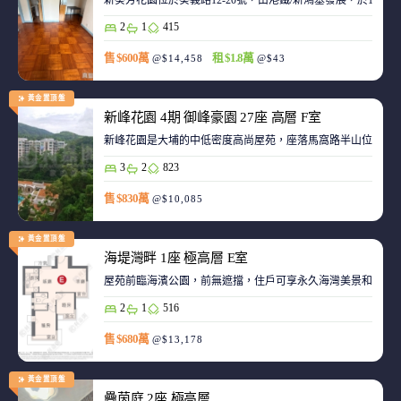
新葵芳花園位於葵義路12-20號，由港鐵/新鴻基發展，於198
2
1
415
售 $600萬
租 $1.8萬
@$14,458
@$43
黃金置頂盤
新峰花園 4期 御峰豪園 27座 高層 F室
新峰花園是大埔的中低密度高尚屋苑，座落馬窩路半山位置，
3
2
823
售 $830萬
@$10,085
黃金置頂盤
海堤灣畔 1座 極高層 E室
屋苑前臨海濱公園，前無遮擋，住戶可享永久海灣美景和赤鱲角機
2
1
516
售 $680萬
@$13,178
黃金置頂盤
疊茵庭 2座 極高層