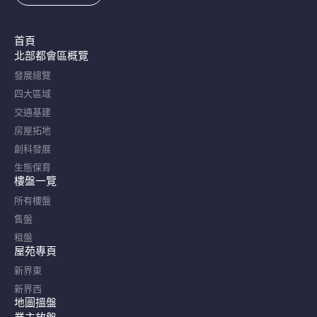
首頁
北部都會區概覽​
發展總覽
四大區域
交通基建
房屋拓地
創科發展
生態保育
樓盤一覽
所有樓盤
售盤
租盤
屋苑專頁
新界東
新界西
地圖搵盤