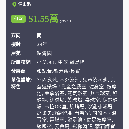
健東路
$1.55萬
租盤
@$30
方向
南
樓齡
24年
屋苑
映灣園
所屬校網
小學:98 / 中學:離島區
發展商
和記黃埔/港鐵/長實
單位設施/
室內泳池, 室外泳池, 兒童嬉水池, 兒
特色
童遊樂場 / 兒童遊戲室, 健身室, 按摩
池, 桑拿浴室, 蒸氣浴室, 乒乓球室, 壁
球場, 網球場, 籃球場, 桌球室, 保齡球
場, 卡拉OK室, 燒烤場, 沙灘排球場,
高爾夫球練習場, 音樂室, 閱讀室 / 溫
習室, 電腦室, 浴足池 / 健足按摩室,
緩跑徑, 宴會廳, 迷你酒吧, 攀石練習