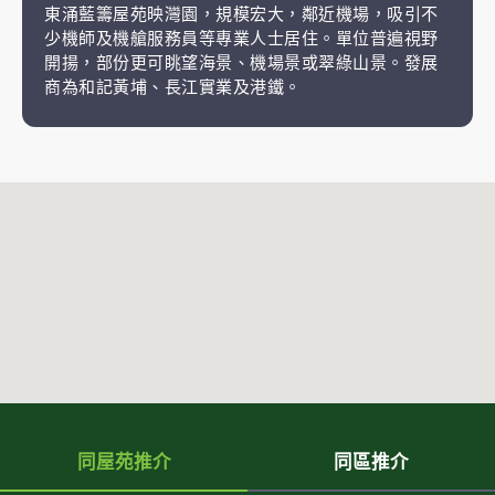
東涌藍籌屋苑映灣園，規模宏大，鄰近機場，吸引不
少機師及機艙服務員等專業人士居住。單位普遍視野
開揚，部份更可眺望海景、機場景或翠綠山景。發展
商為和記黃埔、長江實業及港鐵。
同屋苑推介
同區推介