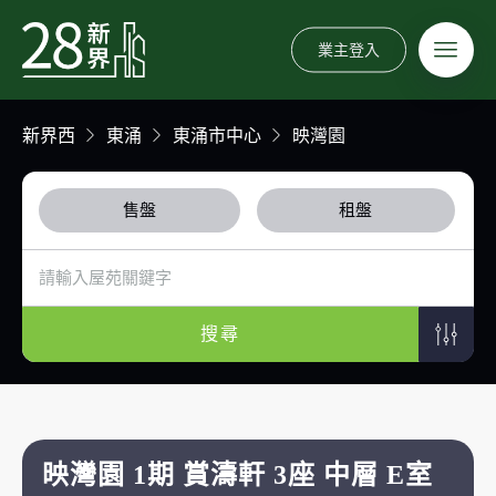
業主登入
新界西
東涌
東涌市中心
映灣園
售盤
租盤
搜尋
映灣園 1期 賞濤軒 3座 中層 E室