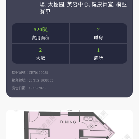
場, 太極圈, 美容中心, 健康舞室, 模型
賽車
520呎
2
實用面積
睡房
2
1
大廳
廁所
樓盤編號：
CR70109088
物業編號：
28NTS-1038833
廣告日期：
19/05/2026