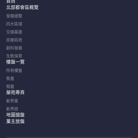
首頁
北部都會區概覽​
發展總覽
四大區域
交通基建
房屋拓地
創科發展
生態保育
樓盤一覽
所有樓盤
售盤
租盤
屋苑專頁
新界東
新界西
地圖搵盤
業主放盤