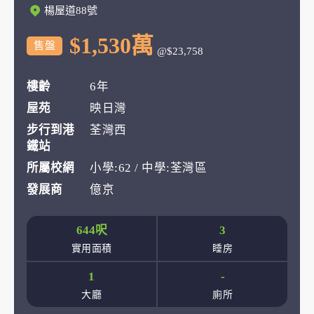
楊屋道88號
$1,530萬
售盤
@$23,758
樓齡
6年
屋苑
映日灣
步行到港
荃灣西
鐵站
所屬校網
小學:62 / 中學:荃灣區
發展商
億京
644呎
3
實用面積
睡房
1
-
大廳
廁所