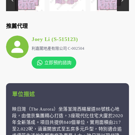
推薦代理
Joey Li (S-515123)
利嘉閣地產有限公司 C-002504
立即預約諮詢
單位描述
映日灣（The Aurora）坐落荃灣西楊屋道88號核心地
段，由億京集團精心打造，3座現代化住宅大廈於2020
年全新落成。項目共提供840個單位，實用面積由217
至2,022呎，涵蓋開放式至五房多元戶型，特別適合追