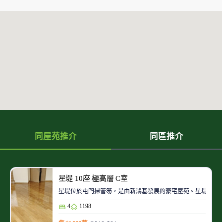
同屋苑推介
同區推介
星堤 10座 極高層 C室
星堤位於屯門掃管笏，是由新鴻基發展的豪宅屋苑。星堤鄰近
4
1198