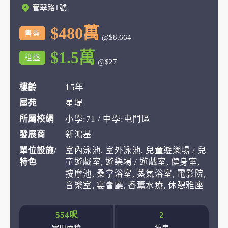
管翠路1號
$480萬
售盤
@$8,664
$1.5萬
租盤
@$27
樓齡
15年
屋苑
星堤
所屬校網
小學:71 / 中學:屯門區
發展商
新鴻基
單位設施/
室內泳池, 室外泳池, 兒童遊樂場 / 兒
特色
童遊戲室, 遊樂場 / 遊戲室, 健身室,
按摩池, 桑拿浴室, 蒸氣浴室, 電影院,
音樂室, 宴會廳, 香薰水療, 休憩雅座
554呎
2