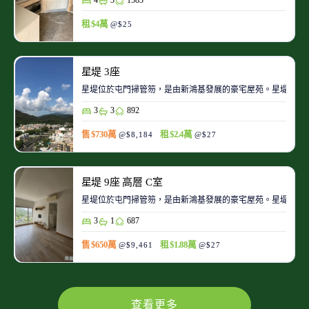
租 $4萬
@$25
星堤 3座
星堤位於屯門掃管笏，是由新鴻基發展的豪宅屋苑。星堤鄰近
3
3
892
售 $730萬
租 $2.4萬
@$8,184
@$27
星堤 9座 高層 C室
星堤位於屯門掃管笏，是由新鴻基發展的豪宅屋苑。星堤鄰近
3
1
687
售 $650萬
租 $1.88萬
@$9,461
@$27
查看更多