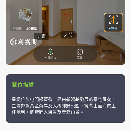
單位描述
星堤位於屯門掃管笏，是由新鴻基發展的豪宅屋苑。
星堤鄰近黃金海岸及大欖郊野公園，擁背山面海的上
佳地利，飽覽醉人海景及青翠山景。