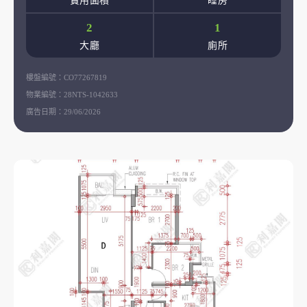
實用面積
睡房
2
1
大廳
廁所
樓盤編號：
CO77267819
物業編號：
28NTS-1042633
廣告日期：
29/06/2026