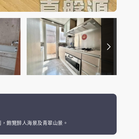
利，飽覽醉人海景及青翠山景。