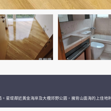
苑。星堤鄰近黃金海岸及大欖郊野公園，擁背山面海的上佳地