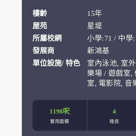
樓齡
15年
屋苑
星堤
所屬校網
小學:71 / 中
發展商
新鴻基
單位設施/ 特色
室內泳池, 室外
樂場 / 遊戲室,
室, 電影院, 
1198呎
4
實用面積
睡房