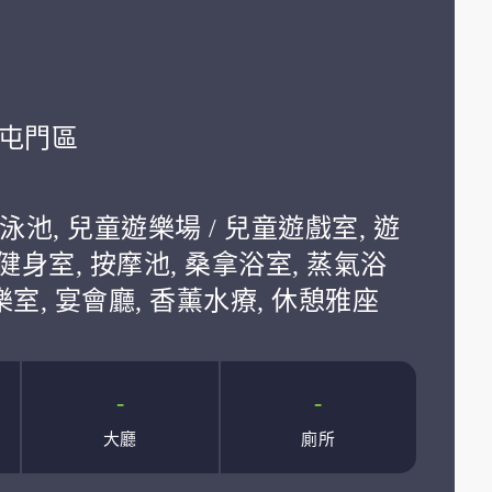
學:屯門區
泳池, 兒童遊樂場 / 兒童遊戲室, 遊
 健身室, 按摩池, 桑拿浴室, 蒸氣浴
音樂室, 宴會廳, 香薰水療, 休憩雅座
-
-
大廳
廁所