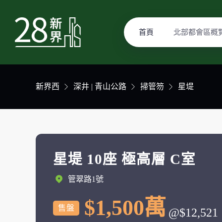
首頁
北部都會區概
新界西
深井 | 青山公路
掃管笏
星堤
星堤 10座 極高層 C室
管翠路1號
$1,500萬
售盤
@$12,521