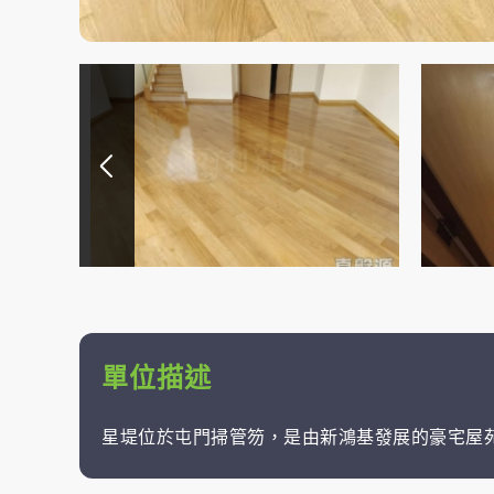
單位描述
星堤位於屯門掃管笏，是由新鴻基發展的豪宅屋