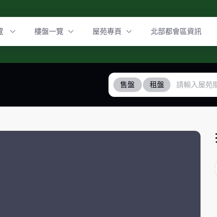
覽
樓盤一覽
屋苑專頁
北部都會區資訊
售盤
租盤