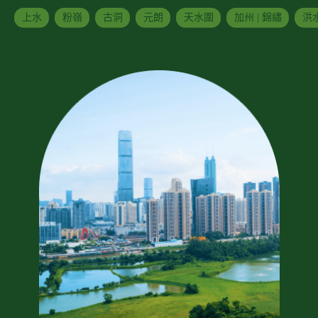
上水
粉嶺
古洞
元朗
天水圍
加州 | 錦繡
洪水