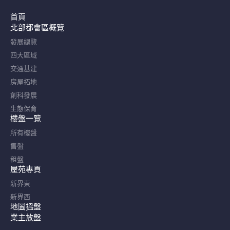
首頁
北部都會區概覽​
發展總覽
四大區域
交通基建
房屋拓地
創科發展
生態保育
樓盤一覽
所有樓盤
售盤
租盤
屋苑專頁
新界東
新界西
地圖搵盤
業主放盤