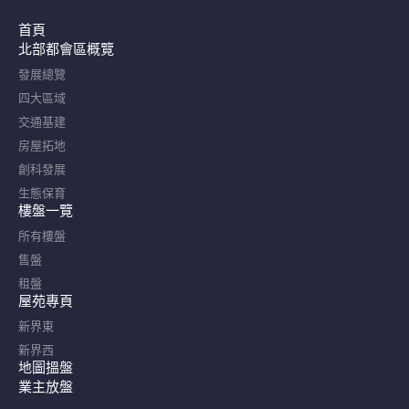
首頁
北部都會區概覽​
發展總覽
四大區域
交通基建
房屋拓地
創科發展
生態保育
樓盤一覽
所有樓盤
售盤
租盤
屋苑專頁
新界東
新界西
地圖搵盤
業主放盤