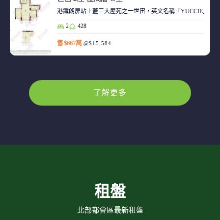
港鐵朗屏站上蓋三大屋苑之一世宙，英文名稱「YUCCIE」，意指
2
428
售 $667萬
@$15,584
了解更多
租盤
北部都會區最新租盤