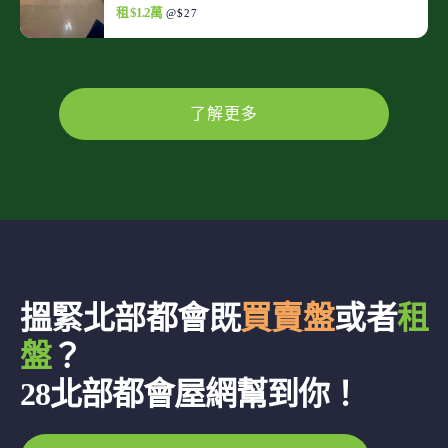
租 $1.2萬
@$27
了解更多
搵緊北部都會既
買賣盤
或者
租
盤
？
28北部都會屋網幫到你！