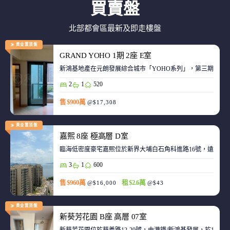
買賣盤
北部都會區最新及即走樓盤
黃金置頂盤
GRAND YOHO 1期 2座 E室
2
1
520
售 $900萬
@$17,308
黃金置頂盤
嘉熙 8座 極高層 D室
臨海低密度豪宅嘉熙位於新界大埔白石角科進路16號，遠離都
3
1
600
售 $960萬
租 $2.6萬
@$16,000
@$43
黃金置頂盤
新葵芳花園 B座 高層 07室