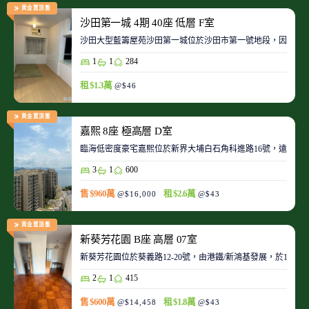
黃金置頂盤
沙田第一城 4期 40座 低層 F室
沙田大型藍籌屋苑沙田第一城位於沙田市第一號地段，因此整
1
1
284
租 $1.3萬
@$46
黃金置頂盤
嘉熙 8座 極高層 D室
臨海低密度豪宅嘉熙位於新界大埔白石角科進路16號，遠離都
3
1
600
售 $960萬
租 $2.6萬
@$16,000
@$43
黃金置頂盤
新葵芳花園 B座 高層 07室
新葵芳花園位於葵義路12-20號，由港鐵/新鴻基發展，於198
2
1
415
售 $600萬
租 $1.8萬
@$14,458
@$43