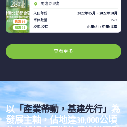
馬適路8號
入伙年份
2022年05月 – 2022年10月
單位數量
1576
售盤 16
校網/校區
小學:81 / 中學:北區
租盤 31
查看更多
以
「產業帶動，基建先行」
為
發展主軸，佔地達30,000公頃