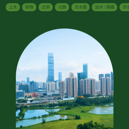
上水
粉嶺
古洞
元朗
天水圍
加州 | 錦繡
洪水