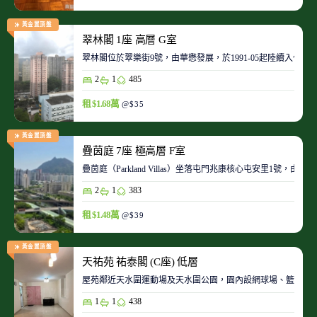
黃金置頂盤
翠林閣 1座 高層 G室
翠林閣位於翠樂街9號，由華懋發展，於1991-05起陸續入伙。
2
1
485
租 $1.68萬
@$35
黃金置頂盤
疊茵庭 7座 極高層 F室
疊茵庭（Parkland Villas）坐落屯門兆康核心屯安里1
2
1
383
租 $1.48萬
@$39
黃金置頂盤
天祐苑 祐泰閣 (C座) 低層
屋苑鄰近天水圍運動場及天水圍公園，園內設網球場、籃球場
1
1
438