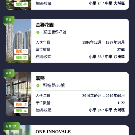
校網/校區
小學:84 / 中學:大埔區
租盤 40
華懋
金獅花園
翠田街5-7號
入伙年份
1986年12月 – 1987年10月
單位數量
2768
售盤 15
校網/校區
小學:88 / 中學:沙田區
租盤 35
嘉華
嘉熙
科進路16號
入伙年份
2019年09月 – 2019年09月
單位數量
1122
售盤 15
校網/校區
小學:84 / 中學:大埔區
租盤 36
恒基兆業
ONE INNOVALE