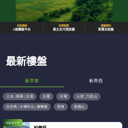
地區網絡
免費服務
樓盤類別
6個樓盤平台
業主及代理放盤
買賣及租盤
最新樓盤
新界東
新界西
上水 | 粉嶺 | 古洞
大圍
大埔
火炭 | 九肚山
白石角 | 大埔半山 | 康樂園
西貢
馬鞍山
港鐵/新世界