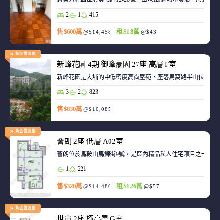
新葵芳花園位於葵義路12-20號，由港鐵/新鴻基發展，於198
2
1
415
售 $600萬
租 $1.8萬
@$14,458
@$43
黃金置頂盤
新峰花園 4期 御峰豪園 27座 高層 F室
新峰花園是大埔的中低密度高尚屋苑，座落馬窩路半山位置，
3
2
823
售 $830萬
@$10,085
黃金置頂盤
薈朗 2座 低層 A02室
薈朗位於馬鞍山馬錦街9號，是區內精品私人住宅項目之一，
1
221
售 $320萬
租 $1.26萬
@$14,480
@$57
黃金置頂盤
世宙 2座 極高層 G室