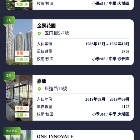
校網/校區
小學:84 / 中學:大埔區
租盤 40
華懋
金獅花園
翠田街5-7號
入伙年份
1986年12月 – 1987年10月
單位數量
2768
售盤 15
校網/校區
小學:88 / 中學:沙田區
租盤 35
嘉華
嘉熙
科進路16號
入伙年份
2019年09月 – 2019年09月
單位數量
1122
售盤 15
校網/校區
小學:84 / 中學:大埔區
租盤 37
恒基兆業
ONE INNOVALE