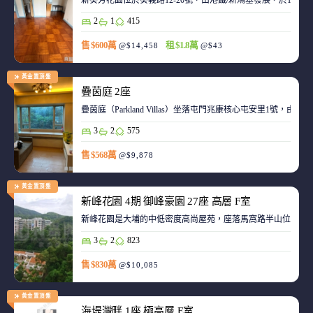
新葵芳花園位於葵義路12-20號，由港鐵/新鴻基發展，於198
2
1
415
售 $600萬
租 $1.8萬
@$14,458
@$43
黃金置頂盤
疊茵庭 2座
疊茵庭（Parkland Villas）坐落屯門兆康核心屯安里1
3
2
575
售 $568萬
@$9,878
黃金置頂盤
新峰花園 4期 御峰豪園 27座 高層 F室
新峰花園是大埔的中低密度高尚屋苑，座落馬窩路半山位置，
3
2
823
售 $830萬
@$10,085
黃金置頂盤
海堤灣畔 1座 極高層 E室