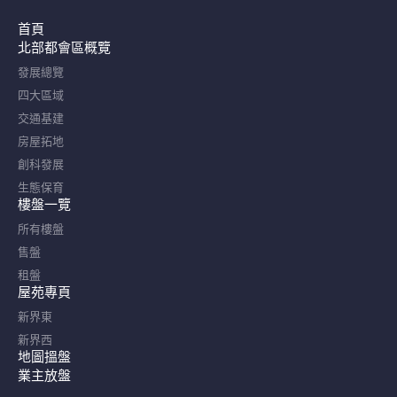
首頁
北部都會區概覽​
發展總覽
四大區域
交通基建
房屋拓地
創科發展
生態保育
樓盤一覽
所有樓盤
售盤
租盤
屋苑專頁
新界東
新界西
地圖搵盤
業主放盤