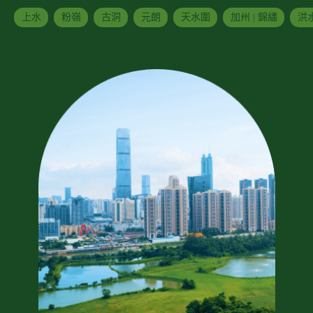
上水
粉嶺
古洞
元朗
天水圍
加州 | 錦繡
洪水