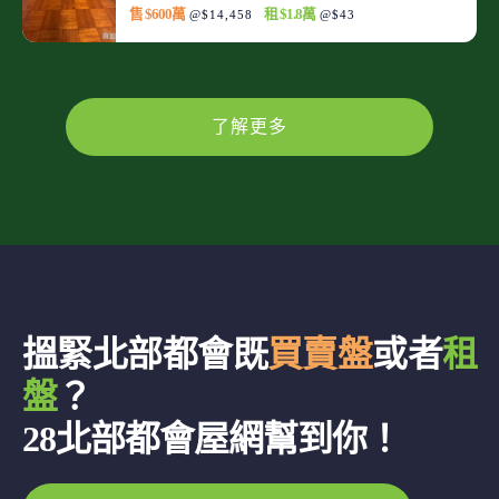
售 $600萬
租 $1.8萬
@$14,458
@$43
了解更多
搵緊北部都會既
買賣盤
或者
租
盤
？
28北部都會屋網幫到你！