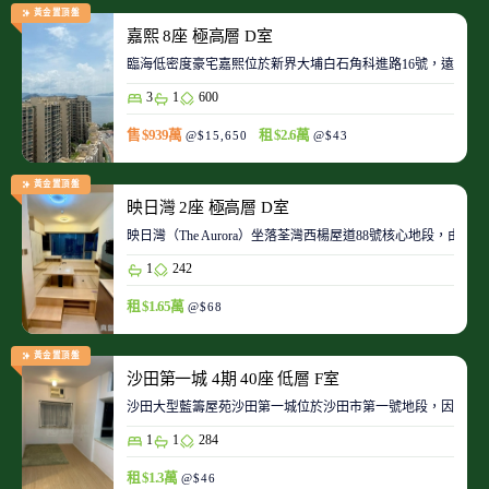
黃金置頂盤
嘉熙 8座 極高層 D室
臨海低密度豪宅嘉熙位於新界大埔白石角科進路16號，遠離都
3
1
600
售 $939萬
租 $2.6萬
@$15,650
@$43
黃金置頂盤
映日灣 2座 極高層 D室
映日灣（The Aurora）坐落荃灣西楊屋道88號核心地段
1
242
租 $1.65萬
@$68
黃金置頂盤
沙田第一城 4期 40座 低層 F室
沙田大型藍籌屋苑沙田第一城位於沙田市第一號地段，因此整
1
1
284
租 $1.3萬
@$46