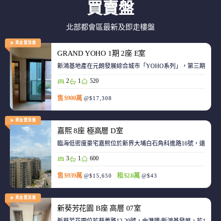
買賣盤
北部都會區最新及即走樓盤
黃金置頂盤
GRAND YOHO 1期 2座 E室
2
1
520
售 $900萬
@$17,308
黃金置頂盤
嘉熙 8座 極高層 D室
臨海低密度豪宅嘉熙位於新界大埔白石角科進路16號，遠離都
3
1
600
售 $939萬
租 $2.6萬
@$15,650
@$43
黃金置頂盤
新葵芳花園 B座 高層 07室