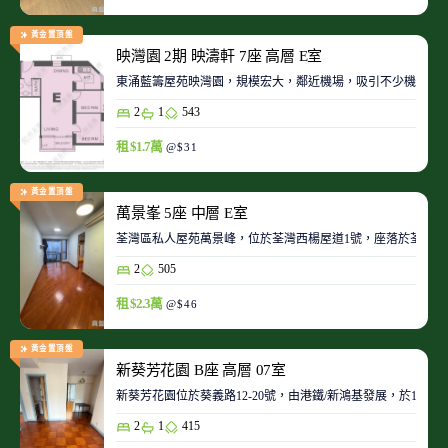
黃金置頂盤
映灣園 2期 映濤軒 7座 高層 E室
東涌藍籌屋苑映灣園，規模宏大，鄰近機場，吸引不少機師及
2
1
543
租 $1.7萬
@$31
黃金置頂盤
萬景峯 5座 中層 E室
荃灣區私人屋苑萬景峰，位於荃灣西楊屋道1號，座落於荃灣
2
505
租 $2.3萬
@$46
黃金置頂盤
新葵芳花園 B座 高層 07室
新葵芳花園位於葵義路12-20號，由港鐵/新鴻基發展，於198
2
1
415