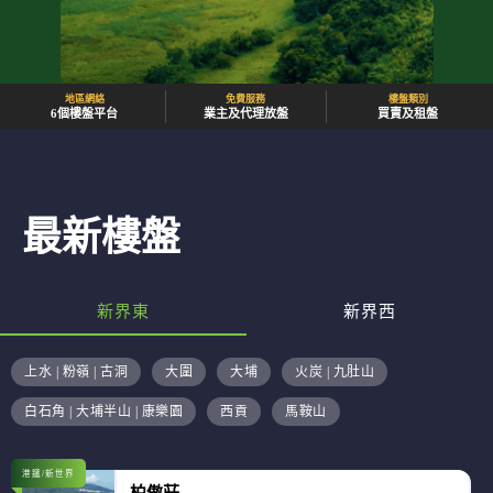
地區網絡
免費服務
樓盤類別
6個樓盤平台
業主及代理放盤
買賣及租盤
最新樓盤
新界東
新界西
上水 | 粉嶺 | 古洞
大圍
大埔
火炭 | 九肚山
白石角 | 大埔半山 | 康樂園
西貢
馬鞍山
港鐵/新世界