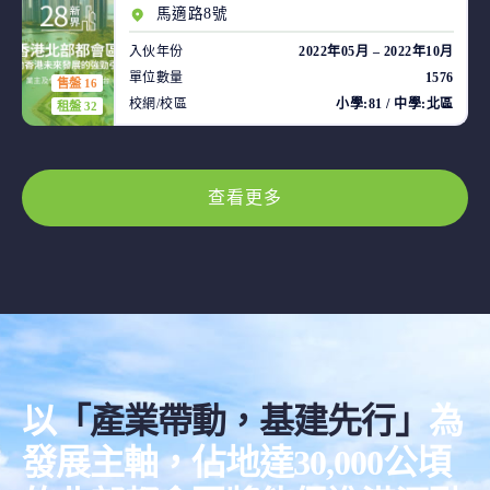
馬適路8號
入伙年份
2022年05月 – 2022年10月
單位數量
1576
售盤 16
校網/校區
小學:81 / 中學:北區
租盤 32
查看更多
以
「產業帶動，基建先行」
為
發展主軸，佔地達30,000公頃