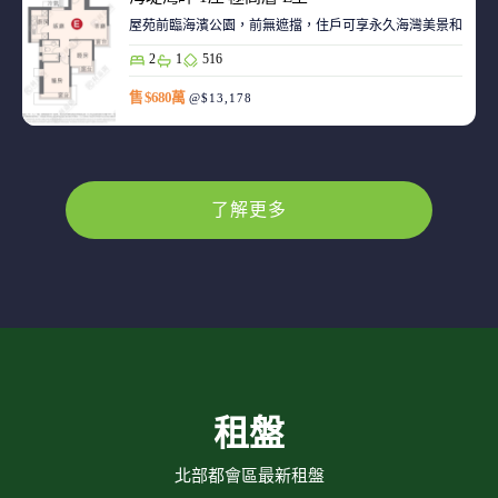
屋苑前臨海濱公園，前無遮擋，住戶可享永久海灣美景和赤鱲角機
2
1
516
售 $680萬
@$13,178
了解更多
租盤
北部都會區最新租盤