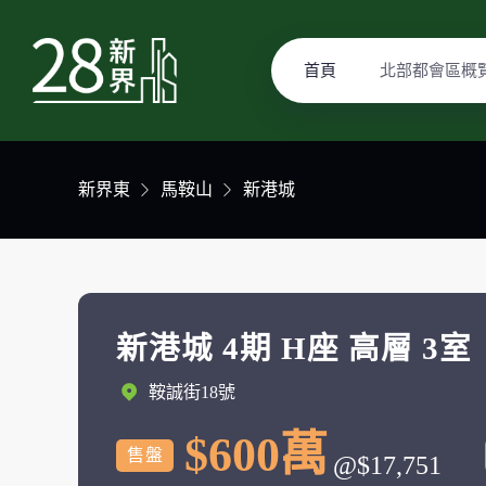
首頁
北部都會區概
新界東
馬鞍山
新港城
新港城 4期 H座 高層 3室
鞍誠街18號
$600萬
售盤
@$17,751