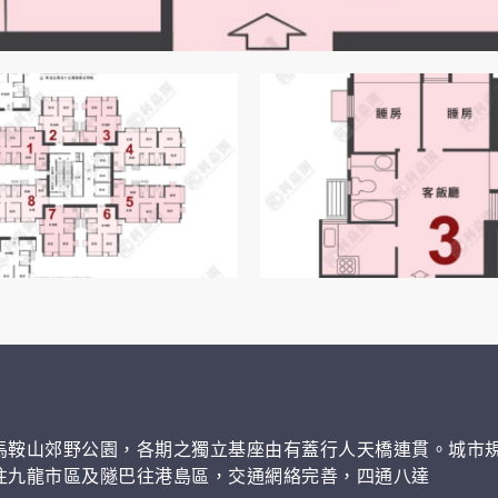
馬鞍山郊野公園，各期之獨立基座由有蓋行人天橋連貫。城市規
往九龍市區及隧巴往港島區，交通網絡完善，四通八達