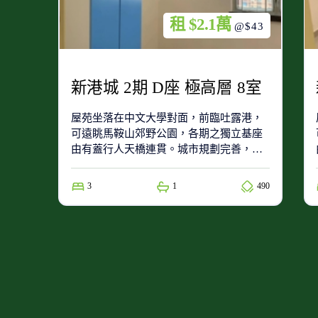
租 $2.1萬
@$43
新港城 2期 D座 極高層 8室
屋苑坐落在中文大學對面，前臨吐露港，
可遠眺馬鞍山郊野公園，各期之獨立基座
由有蓋行人天橋連貫。城市規劃完善，具
發展潛力第4期基座地下為交通交匯接駁中
心，設有巴士總站及的士站，有多線巴士
3
1
490
往九龍市區及隧巴往港島區，交通網絡完
善，四通八達