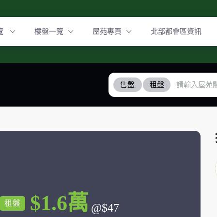
覽
樓盤一覽
屋苑專頁
北部都會區資訊
售盤
租盤
$1.6萬
租盤
@$47