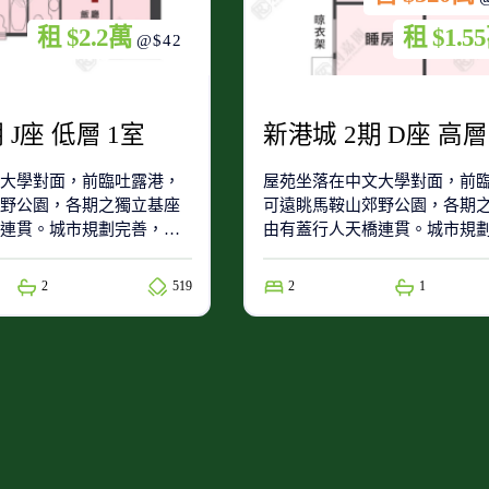
租 $2.2萬
租 $1.5
@$42
 J座 低層 1室
新港城 2期 D座 高層
大學對面，前臨吐露港，
屋苑坐落在中文大學對面，前
野公園，各期之獨立基座
可遠眺馬鞍山郊野公園，各期
連貫。城市規劃完善，具
由有蓋行人天橋連貫。城市規
基座地下為交通交匯接駁中
發展潛力第4期基座地下為交通
站及的士站，有多線巴士
心，設有巴士總站及的士站，
2
519
2
1
巴往港島區，交通網絡完
往九龍市區及隧巴往港島區，
善，四通八達