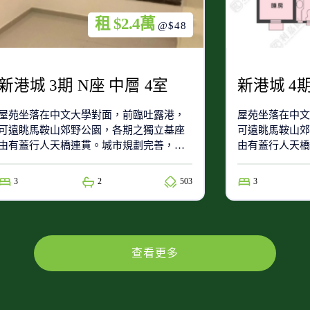
租 $2.4萬
@$48
新港城 3期 N座 中層 4室
新港城 4期
屋苑坐落在中文大學對面，前臨吐露港，
屋苑坐落在中文
可遠眺馬鞍山郊野公園，各期之獨立基座
可遠眺馬鞍山郊
由有蓋行人天橋連貫。城市規劃完善，具
由有蓋行人天橋
發展潛力第4期基座地下為交通交匯接駁中
發展潛力第4期
心，設有巴士總站及的士站，有多線巴士
心，設有巴士總
3
2
503
3
往九龍市區及隧巴往港島區，交通網絡完
往九龍市區及隧
善，四通八達
善，四通八達
查看更多