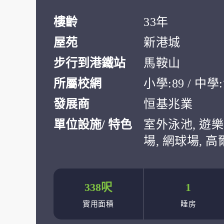
樓齡
33年
屋苑
新港城
步行到港鐵站
馬鞍山
所屬校網
小學:89 / 中
發展商
恒基兆業
單位設施/ 特色
室外泳池, 遊樂
場, 網球場, 
338呎
1
實用面積
睡房