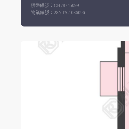
樓盤編號：
CH78745099
物業編號：
28NTS-1036096