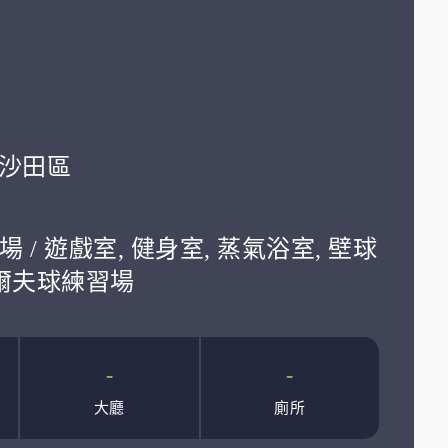
學:沙田區
場 / 遊戲室, 健身室, 蒸氣浴室, 壁球
高爾夫球練習場
-
-
大廳
廁所