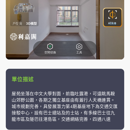
單位描述
屋苑坐落在中文大學對面，前臨吐露港，可遠眺馬鞍
山郊野公園，各期之獨立基座由有蓋行人天橋連貫。
城市規劃完善，具發展潛力第4期基座地下為交通交匯
接駁中心，設有巴士總站及的士站，有多線巴士往九
龍市區及隧巴往港島區，交通網絡完善，四通八達