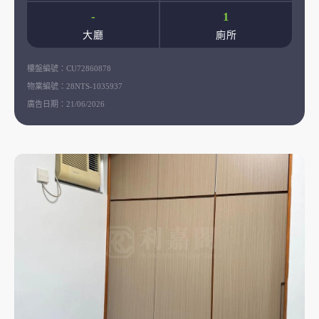
-
1
大廳
廁所
樓盤編號：
CU72860878
物業編號：
28NTS-1035937
廣告日期：
21/06/2026