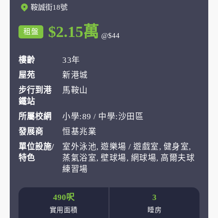
鞍誠街18號
$2.15萬
租盤
@$44
樓齡
33年
屋苑
新港城
步行到港
馬鞍山
鐵站
所屬校網
小學:89 / 中學:沙田區
發展商
恒基兆業
單位設施/
室外泳池, 遊樂場 / 遊戲室, 健身室,
特色
蒸氣浴室, 壁球場, 網球場, 高爾夫球
練習場
490呎
3
實用面積
睡房