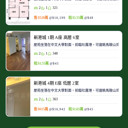
2
1
321
售 $520萬
租 $1.55萬
@$16,199
@$48
新港城 1期 A座 高層 6室
屋苑坐落在中文大學對面，前臨吐露港，可遠眺馬鞍山郊野公
2
1
348
租 $1.55萬
@$45
新港城 4期 E座 低層 2室
屋苑坐落在中文大學對面，前臨吐露港，可遠眺馬鞍山郊野公
2
1
363
售 $615萬
租 $1.65萬
@$16,942
@$45