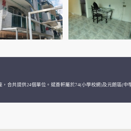
座，合共提供24個單位。斌善軒屬於74(小學校網)及元朗區(