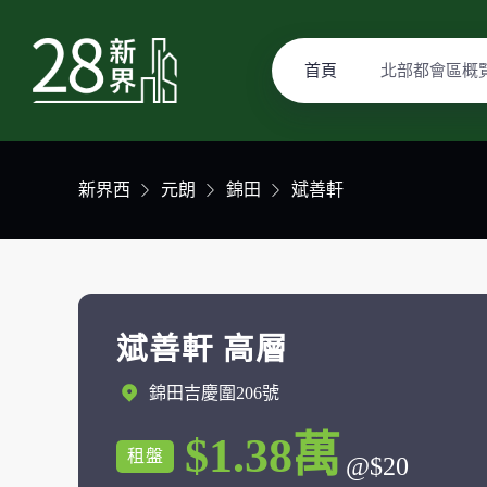
首頁
北部都會區概
新界西
元朗
錦田
斌善軒
斌善軒 高層
錦田吉慶圍206號
$1.38萬
租盤
@$20