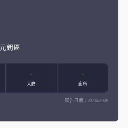
學:元朗區
-
-
大廳
廁所
廣告日期：
22/06/2026