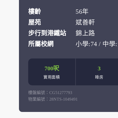
樓齡
56年
屋苑
斌善軒
步行到港鐵站
錦上路
所屬校網
小學:74 / 中
700呎
3
實用面積
睡房
樓盤編號：
CG51277793
物業編號：
28NTS-1049491