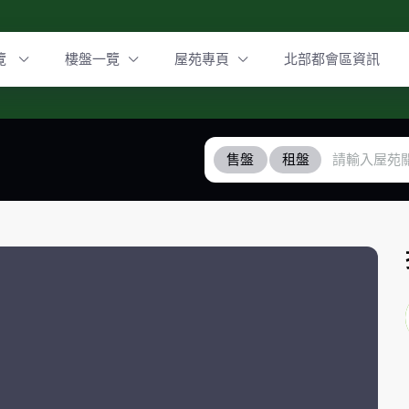
覽
樓盤一覽
屋苑專頁
北部都會區資訊
售盤
租盤