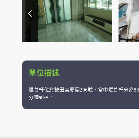
單位描述
斌善軒位於錦田吉慶圍206號，當中斌善軒分為8
分鐘到達。