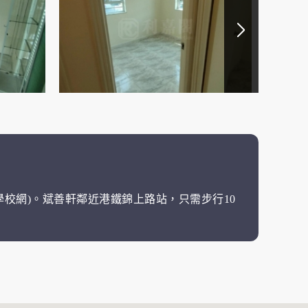
中學校網)。斌善軒鄰近港鐵錦上路站，只需步行10