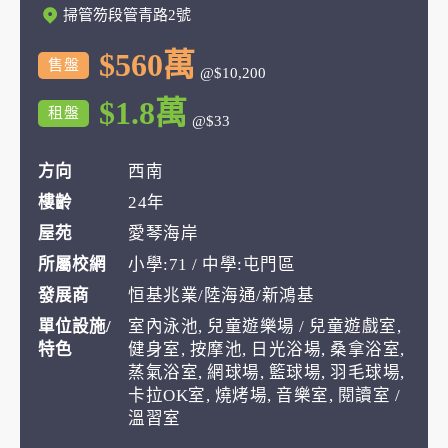
掃管笏段管青路2號
$560萬
售盤
@$10,200
$1.8萬
租盤
@$33
方向
西南
樓齡
24年
屋苑
愛琴海岸
所屬校網
小學:71 / 中學:屯門區
發展商
恒基兆業/陸海通/新鴻基
單位設施/
室內泳池, 兒童遊樂場 / 兒童遊戲室,
特色
健身室, 按摩池, 日光浴場, 桑拿浴室,
蒸氣浴室, 網球場, 籃球場, 羽毛球場,
卡拉OK室, 燒烤場, 音樂室, 閱讀室 /
溫習室