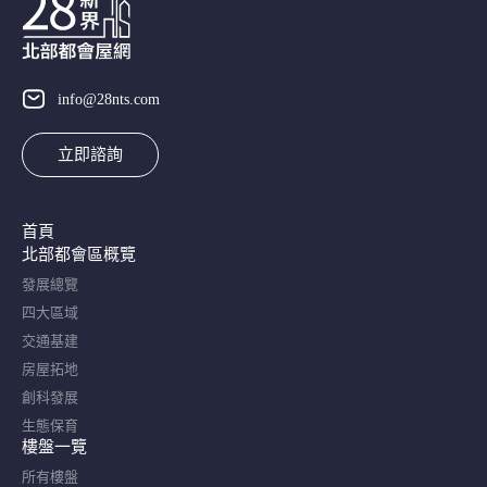
info@28nts.com
立即諮詢
首頁
北部都會區概覽​
發展總覽
四大區域
交通基建
房屋拓地
創科發展
生態保育
樓盤一覽
所有樓盤