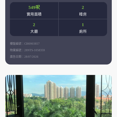
549呎
2
實用面積
睡房
2
1
大廳
廁所
樓盤編號：
CI80903857
物業編號：
28NTS-1058359
廣告日期：
28/07/2026