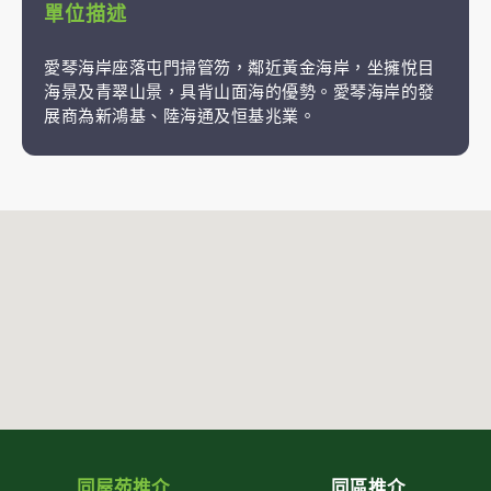
單位描述
愛琴海岸座落屯門掃管笏，鄰近黃金海岸，坐擁悅目
海景及青翠山景，具背山面海的優勢。愛琴海岸的發
展商為新鴻基、陸海通及恒基兆業。
同屋苑推介
同區推介