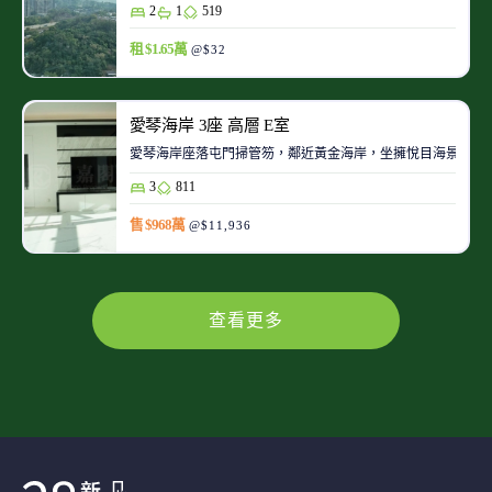
2
1
519
租 $1.65萬
@$32
愛琴海岸 3座 高層 E室
愛琴海岸座落屯門掃管笏，鄰近黃金海岸，坐擁悅目海景及青
3
811
售 $968萬
@$11,936
查看更多