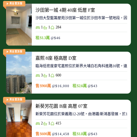
黃金置頂盤
沙田第一城 4期 40座 低層 F室
沙田大型藍籌屋苑沙田第一城位於沙田市第一號地段，因此整
1
1
284
租 $1.3萬
@$46
黃金置頂盤
嘉熙 8座 極高層 D室
臨海低密度豪宅嘉熙位於新界大埔白石角科進路16號，遠離都
3
1
600
售 $960萬
租 $2.6萬
@$16,000
@$43
黃金置頂盤
新葵芳花園 B座 高層 07室
新葵芳花園位於葵義路12-20號，由港鐵/新鴻基發展，於198
2
1
415
售 $600萬
租 $1.8萬
@$14,458
@$43