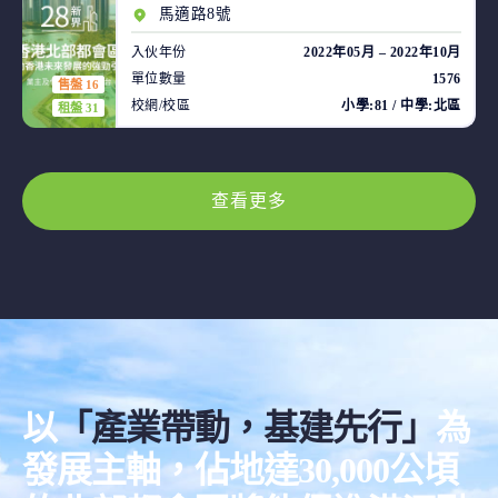
馬適路8號
入伙年份
2022年05月 – 2022年10月
單位數量
1576
售盤 16
校網/校區
小學:81 / 中學:北區
租盤 31
查看更多
以
「產業帶動，基建先行」
為
發展主軸，佔地達30,000公頃