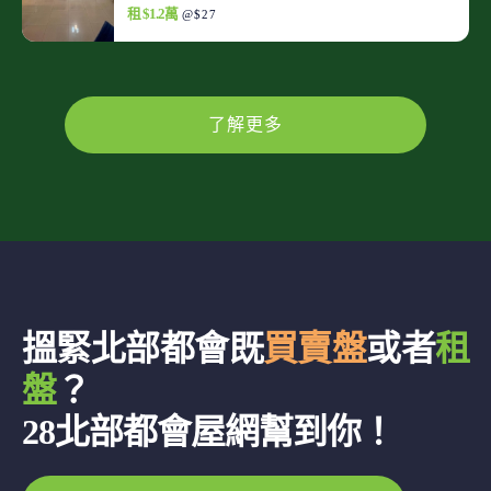
租 $1.2萬
@$27
了解更多
搵緊北部都會既
買賣盤
或者
租
盤
？
28北部都會屋網幫到你！