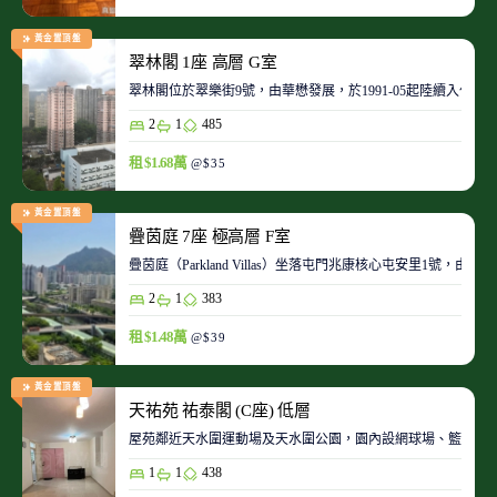
黃金置頂盤
翠林閣 1座 高層 G室
翠林閣位於翠樂街9號，由華懋發展，於1991-05起陸續入伙。
2
1
485
租 $1.68萬
@$35
黃金置頂盤
疊茵庭 7座 極高層 F室
疊茵庭（Parkland Villas）坐落屯門兆康核心屯安里1
2
1
383
租 $1.48萬
@$39
黃金置頂盤
天祐苑 祐泰閣 (C座) 低層
屋苑鄰近天水圍運動場及天水圍公園，園內設網球場、籃球場
1
1
438