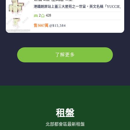
港鐵朗屏站上蓋三大屋苑之一世宙，英文名稱「YUCCIE」，意指
2
428
售 $667萬
@$15,584
了解更多
租盤
北部都會區最新租盤