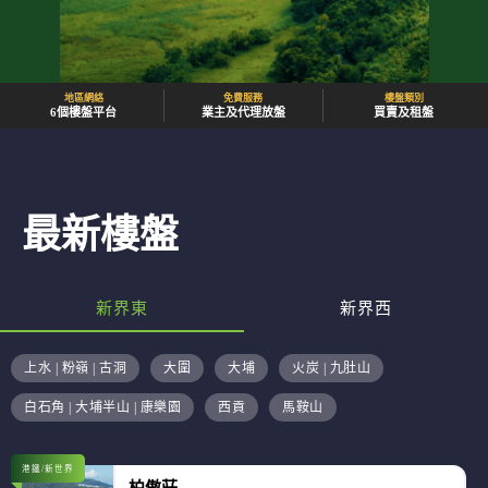
地區網絡
免費服務
樓盤類別
6個樓盤平台
業主及代理放盤
買賣及租盤
最新樓盤
新界東
新界西
上水 | 粉嶺 | 古洞
大圍
大埔
火炭 | 九肚山
白石角 | 大埔半山 | 康樂園
西貢
馬鞍山
港鐵/新世界