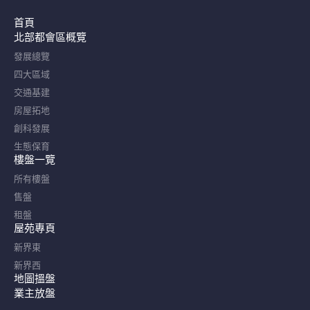
首頁
北部都會區概覽​
發展總覽
四大區域
交通基建
房屋拓地
創科發展
生態保育
樓盤一覽
所有樓盤
售盤
租盤
屋苑專頁
新界東
新界西
地圖搵盤
業主放盤