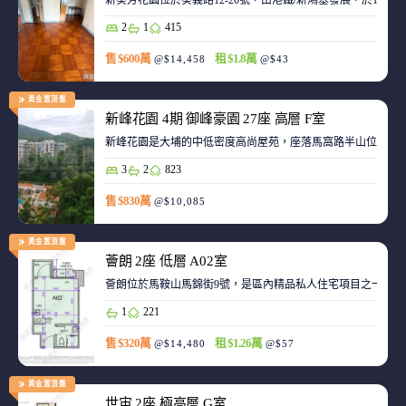
新葵芳花園位於葵義路12-20號，由港鐵/新鴻基發展，於198
2
1
415
售 $600萬
租 $1.8萬
@$14,458
@$43
黃金置頂盤
新峰花園 4期 御峰豪園 27座 高層 F室
新峰花園是大埔的中低密度高尚屋苑，座落馬窩路半山位置，
3
2
823
售 $830萬
@$10,085
黃金置頂盤
薈朗 2座 低層 A02室
薈朗位於馬鞍山馬錦街9號，是區內精品私人住宅項目之一，
1
221
售 $320萬
租 $1.26萬
@$14,480
@$57
黃金置頂盤
世宙 2座 極高層 G室