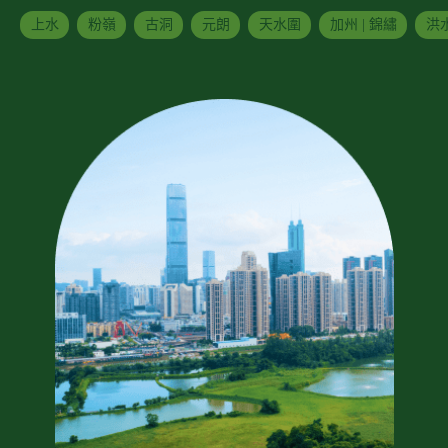
上水
粉嶺
古洞
元朗
天水圍
加州 | 錦繡
洪水