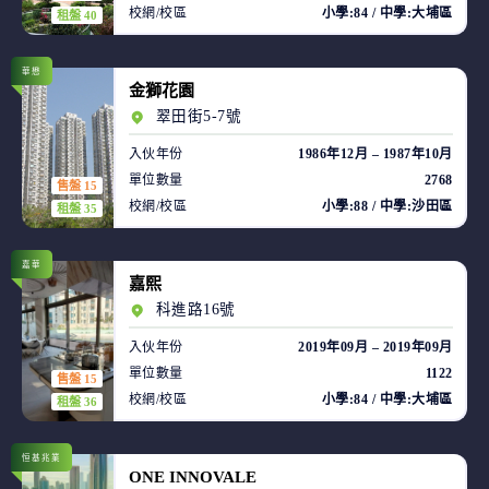
校網/校區
小學:84 / 中學:大埔區
租盤 40
華懋
金獅花園
翠田街5-7號
入伙年份
1986年12月 – 1987年10月
單位數量
2768
售盤 15
校網/校區
小學:88 / 中學:沙田區
租盤 35
嘉華
嘉熙
科進路16號
入伙年份
2019年09月 – 2019年09月
單位數量
1122
售盤 15
校網/校區
小學:84 / 中學:大埔區
租盤 36
恒基兆業
ONE INNOVALE