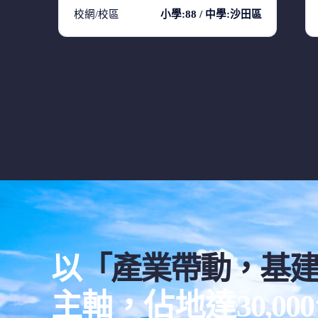
校網/校區
小學:88 / 中學:沙田區
以
「產業帶動，基
主軸，佔地達30,0