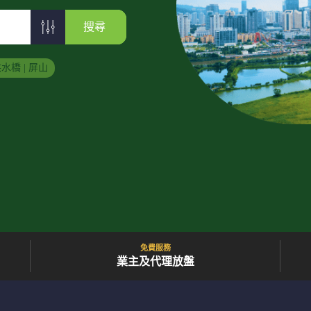
搜尋
水橋 | 屏山
免費服務
業主及代理放盤