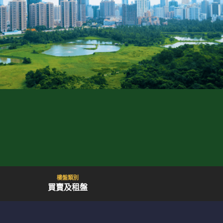
樓盤類別
買賣及租盤