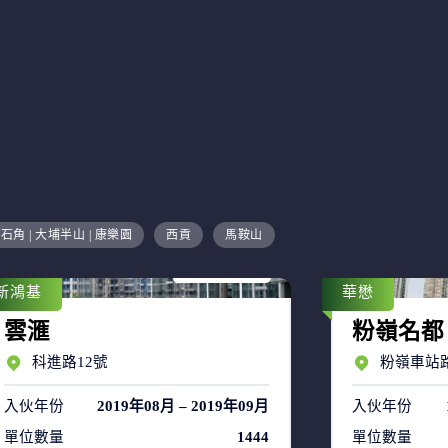
售盤 17
石角 | 大埔半山 | 康樂園
西貢
馬鞍山
租盤 36
新鴻基
華懋
雲滙
粉嶺名都
科進路12號
粉嶺車站路
入伙年份
2019年08月 – 2019年09月
入伙年份
單位數量
1444
單位數量