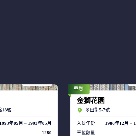
售盤 7
售
租盤 39
租
華懋
金獅花園
18號
翠田街5-7號
1993年05月 – 1993年05月
入伙年份
1986年12月 – 
1280
單位數量