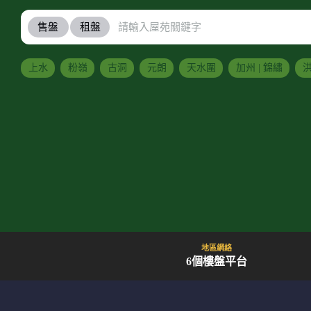
售盤
租盤
上水
粉嶺
古洞
元朗
天水圍
加州 | 錦繡
洪
地區網絡
6個樓盤平台