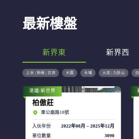
最新樓盤
新界東
新界西
售盤 44
上水 | 粉嶺 | 古洞
大圍
大埔
火炭 | 九肚山
白
租盤 63
港鐵/新世界
柏傲莊
車公廟路18號
入伙年份
2022年08月 – 2025年12月
單位數量
3090