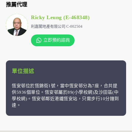
推薦代理
Ricky Leung (E-468348)
利嘉閣地產有限公司 C-002504
立即預約諮詢
單位描述
恆安邨位於恆錦街1號，當中恆安邨分為7座，合共提
供5936個單位。恆安邨屬於89(小學校網)及沙田區(中
學校網)。恆安邨鄰近港鐵恆安站，只需步行10分鐘到
達。