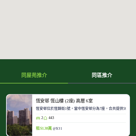
同屋苑推介
同區推介
恆安邨 恆山樓 (2座) 高層 6室
恆安邨位於恆錦街1號，當中恆安邨分為7座，合共提供5936個
2
443
租 $1.38萬
@$31