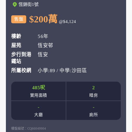
恆錦街1號
$200萬
售盤
@$4,124
樓齡
56年
屋苑
恆安邨
步行到港
恆安
鐵站
所屬校網
小學:89 / 中學:沙田區
485呎
2
實用面積
睡房
-
-
大廳
廁所
樓盤編號：
CQ66049904