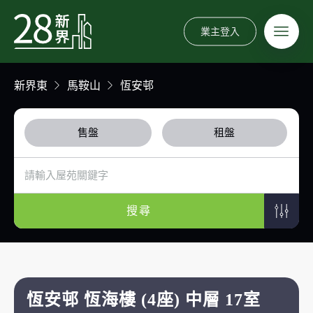
業主登入
新界東
馬鞍山
恆安邨
售盤
租盤
搜尋
恆安邨 恆海樓 (4座) 中層 17室