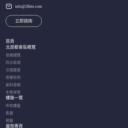
info@28nts.com
立即諮詢
首頁
北部都會區概覽​
發展總覽
四大區域
交通基建
房屋拓地
創科發展
生態保育
樓盤一覽
所有樓盤
售盤
租盤
屋苑專頁