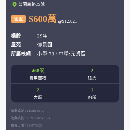
公園南路25號
$600萬
售盤
@$12,821
樓齡
29年
屋苑
御景園
所屬校網
小學:73 / 中學:元朗區
468呎
2
實用面積
睡房
2
1
大廳
廁所
樓盤編號：
CH80116770
物業編號：
28NTS-1053655
廣告日期：
29/07/2026