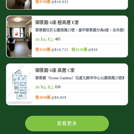
售 $538萬
@$10,935
御景園 6座 極高層 E室
御景園位於公園南路25號，當中御景園分為6座，合共提供473個
2
1
485
售 $520萬
租 $1.45萬
@$10,722
@$30
御景園 6座 高層 C室
御景園（Scenic Gardens）位處元朗市中心公園南路
3
2
639
售 $630萬
@$9,859
查看更多