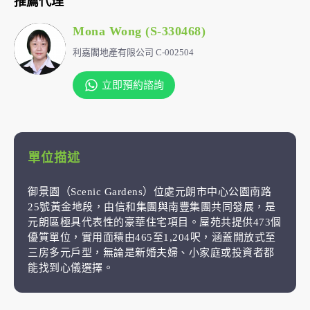
推薦代理
Mona Wong (S-330468)
利嘉閣地產有限公司 C-002504
立即預約諮詢
單位描述
御景園（Scenic Gardens）位處元朗市中心公園南路
25號黃金地段，由信和集團與南豐集團共同發展，是
元朗區極具代表性的豪華住宅項目。屋苑共提供473個
優質單位，實用面積由465至1,204呎，涵蓋開放式至
三房多元戶型，無論是新婚夫婦、小家庭或投資者都
能找到心儀選擇。