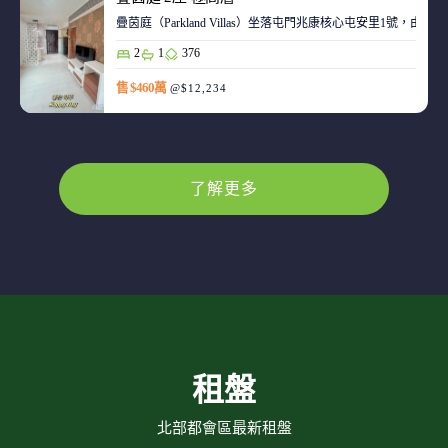
疊茵庭（Parkland Villas）坐落屯門兆康核心屯安里1
2
1
376
售 $460萬
@$12,234
了解更多
租盤
北部都會區最新租盤