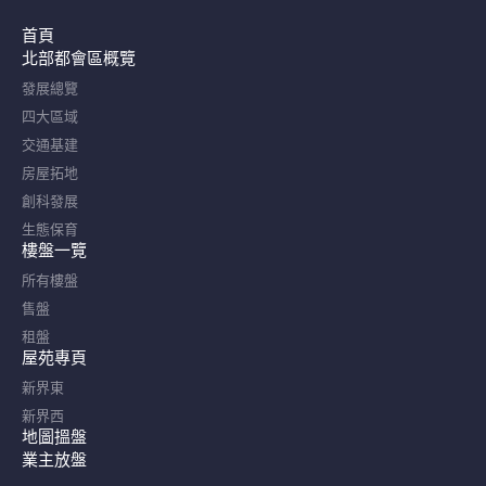
首頁
北部都會區概覽​
發展總覽
四大區域
交通基建
房屋拓地
創科發展
生態保育
樓盤一覽
所有樓盤
售盤
租盤
屋苑專頁
新界東
新界西
地圖搵盤
業主放盤