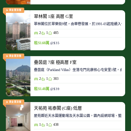
黃金置頂盤
翠林閣 1座 高層 G室
翠林閣位於翠樂街9號，由華懋發展，於1991-05起陸續入伙。
2
1
485
租 $1.68萬
@$35
黃金置頂盤
疊茵庭 7座 極高層 F室
疊茵庭（Parkland Villas）坐落屯門兆康核心屯安里1
2
1
383
租 $1.48萬
@$39
黃金置頂盤
天祐苑 祐泰閣 (C座) 低層
屋苑鄰近天水圍運動場及天水圍公園，園內設網球場、籃球場
1
1
438