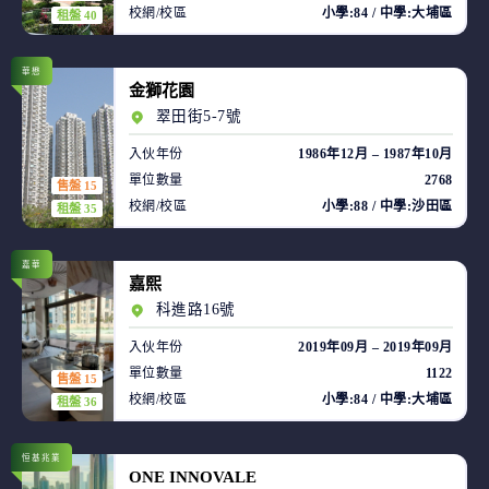
校網/校區
小學:84 / 中學:大埔區
租盤 40
華懋
金獅花園
翠田街5-7號
入伙年份
1986年12月 – 1987年10月
單位數量
2768
售盤 15
校網/校區
小學:88 / 中學:沙田區
租盤 35
嘉華
嘉熙
科進路16號
入伙年份
2019年09月 – 2019年09月
單位數量
1122
售盤 15
校網/校區
小學:84 / 中學:大埔區
租盤 36
恒基兆業
ONE INNOVALE