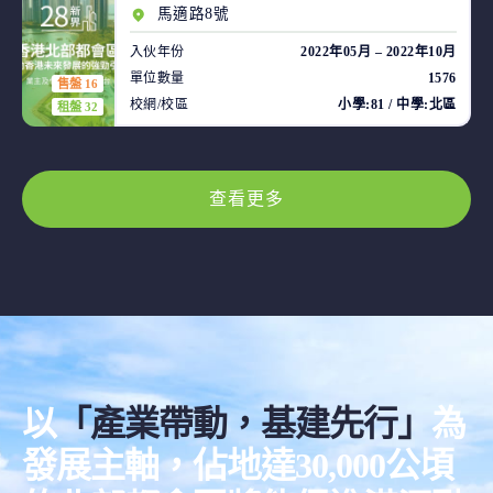
馬適路8號
入伙年份
2022年05月 – 2022年10月
單位數量
1576
售盤 16
校網/校區
小學:81 / 中學:北區
租盤 32
查看更多
以
「產業帶動，基建先行」
為
發展主軸，佔地達30,000公頃