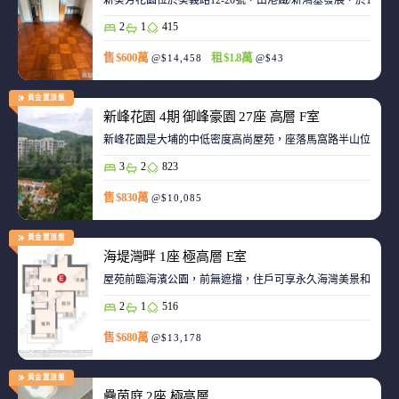
新葵芳花園位於葵義路12-20號，由港鐵/新鴻基發展，於198
2
1
415
售 $600萬
租 $1.8萬
@$14,458
@$43
黃金置頂盤
新峰花園 4期 御峰豪園 27座 高層 F室
新峰花園是大埔的中低密度高尚屋苑，座落馬窩路半山位置，
3
2
823
售 $830萬
@$10,085
黃金置頂盤
海堤灣畔 1座 極高層 E室
屋苑前臨海濱公園，前無遮擋，住戶可享永久海灣美景和赤鱲角機
2
1
516
售 $680萬
@$13,178
黃金置頂盤
疊茵庭 2座 極高層