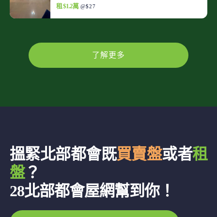
租 $1.2萬
@$27
了解更多
搵緊北部都會既
買賣盤
或者
租
盤
？
28北部都會屋網幫到你！