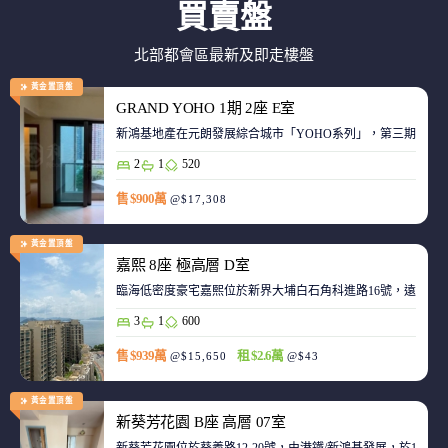
買賣盤
北部都會區最新及即走樓盤
黃金置頂盤
GRAND YOHO 1期 2座 E室
2
1
520
售 $900萬
@$17,308
黃金置頂盤
嘉熙 8座 極高層 D室
臨海低密度豪宅嘉熙位於新界大埔白石角科進路16號，遠離都
3
1
600
售 $939萬
租 $2.6萬
@$15,650
@$43
黃金置頂盤
新葵芳花園 B座 高層 07室