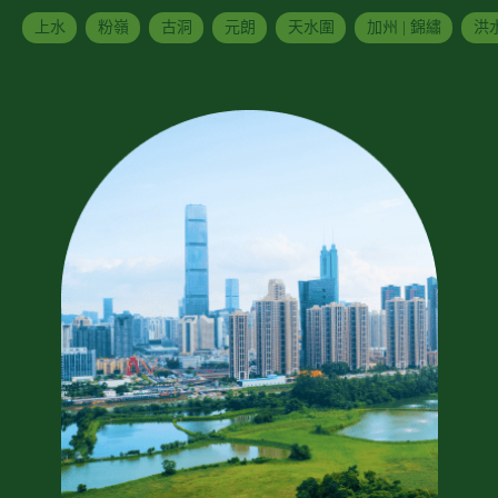
上水
粉嶺
古洞
元朗
天水圍
加州 | 錦繡
洪水