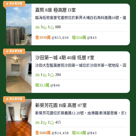
黃金置頂盤
嘉熙 8座 極高層 D室
臨海低密度豪宅嘉熙位於新界大埔白石角科進路16號，遠離都
3
1
600
售 $939萬
租 $2.6萬
@$15,650
@$43
黃金置頂盤
沙田第一城 4期 40座 低層 F室
沙田大型藍籌屋苑沙田第一城位於沙田市第一號地段，因此整
1
1
284
租 $1.3萬
@$46
黃金置頂盤
新葵芳花園 B座 高層 07室
新葵芳花園位於葵義路12-20號，由港鐵/新鴻基發展，於198
2
1
415
售 $600萬
租 $1.8萬
@$14,458
@$43