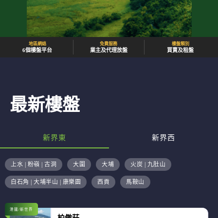
地區網絡
免費服務
樓盤類別
6個樓盤平台
業主及代理放盤
買賣及租盤
最新樓盤
新界東
新界西
上水 | 粉嶺 | 古洞
大圍
大埔
火炭 | 九肚山
白石角 | 大埔半山 | 康樂園
西貢
馬鞍山
港鐵/新世界