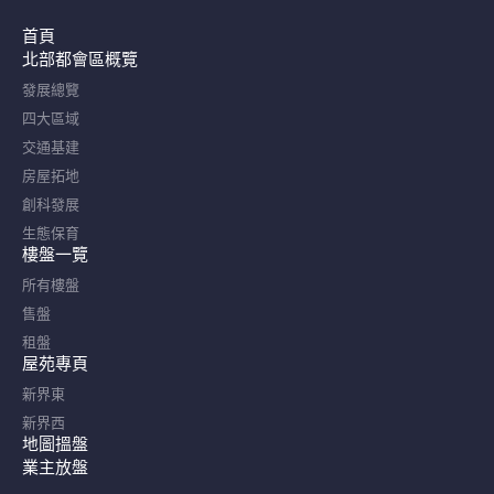
首頁
北部都會區概覽​
發展總覽
四大區域
交通基建
房屋拓地
創科發展
生態保育
樓盤一覽
所有樓盤
售盤
租盤
屋苑專頁
新界東
新界西
地圖搵盤
業主放盤