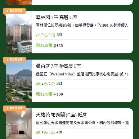
黃金置頂盤
翠林閣 1座 高層 G室
翠林閣位於翠樂街9號，由華懋發展，於1991-05起陸續入伙。
2
1
485
租 $1.68萬
@$35
黃金置頂盤
疊茵庭 7座 極高層 F室
疊茵庭（Parkland Villas）坐落屯門兆康核心屯安里1
2
1
383
租 $1.48萬
@$39
黃金置頂盤
天祐苑 祐泰閣 (C座) 低層
屋苑鄰近天水圍運動場及天水圍公園，園內設網球場、籃球場
1
1
438