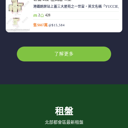
港鐵朗屏站上蓋三大屋苑之一世宙，英文名稱「YUCCIE」，意指
2
428
售 $667萬
@$15,584
了解更多
租盤
北部都會區最新租盤