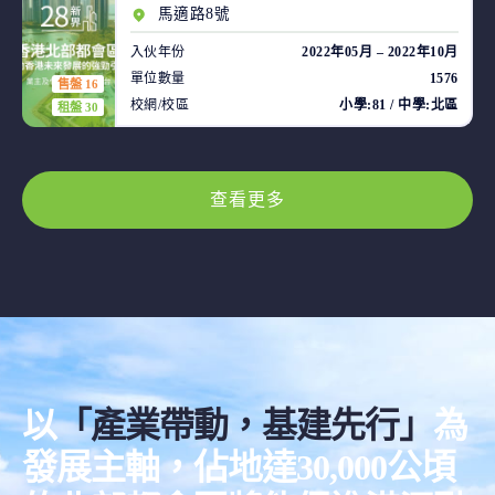
馬適路8號
入伙年份
2022年05月 – 2022年10月
單位數量
1576
售盤 16
校網/校區
小學:81 / 中學:北區
租盤 30
查看更多
以
「產業帶動，基建先行」
為
發展主軸，佔地達30,000公頃