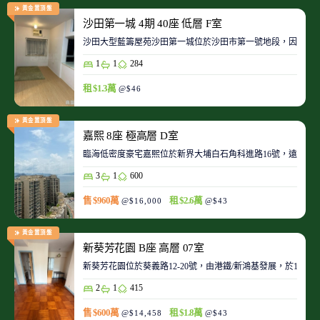
黃金置頂盤
沙田第一城 4期 40座 低層 F室
沙田大型藍籌屋苑沙田第一城位於沙田市第一號地段，因此整
1
1
284
租 $1.3萬
@$46
黃金置頂盤
嘉熙 8座 極高層 D室
臨海低密度豪宅嘉熙位於新界大埔白石角科進路16號，遠離都
3
1
600
售 $960萬
租 $2.6萬
@$16,000
@$43
黃金置頂盤
新葵芳花園 B座 高層 07室
新葵芳花園位於葵義路12-20號，由港鐵/新鴻基發展，於198
2
1
415
售 $600萬
租 $1.8萬
@$14,458
@$43