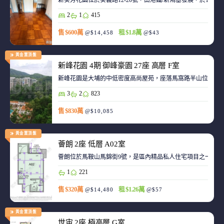
新葵芳花園位於葵義路12-20號，由港鐵/新鴻基發展，於198
2
1
415
售 $600萬
租 $1.8萬
@$14,458
@$43
黃金置頂盤
新峰花園 4期 御峰豪園 27座 高層 F室
新峰花園是大埔的中低密度高尚屋苑，座落馬窩路半山位置，
3
2
823
售 $830萬
@$10,085
黃金置頂盤
薈朗 2座 低層 A02室
薈朗位於馬鞍山馬錦街9號，是區內精品私人住宅項目之一，
1
221
售 $320萬
租 $1.26萬
@$14,480
@$57
黃金置頂盤
世宙 2座 極高層 G室