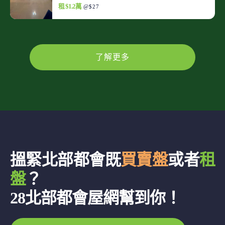
租 $1.2萬
@$27
了解更多
搵緊北部都會既
買賣盤
或者
租
盤
？
28北部都會屋網幫到你！