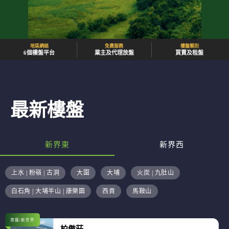
地區網絡
免費服務
樓盤類別
6個樓盤平台
業主及代理放盤
買賣及租盤
最新樓盤
新界東
新界西
上水 | 粉嶺 | 古洞
大圍
大埔
火炭 | 九肚山
白石角 | 大埔半山 | 康樂園
西貢
馬鞍山
港鐵/新世界