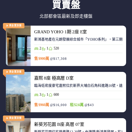
買賣盤
北部都會區最新及即走樓盤
黃金置頂盤
GRAND YOHO 1期 2座 E室
2
1
520
售 $900萬
@$17,308
黃金置頂盤
嘉熙 8座 極高層 D室
臨海低密度豪宅嘉熙位於新界大埔白石角科進路16號，遠離都
3
1
600
售 $960萬
租 $2.6萬
@$16,000
@$43
黃金置頂盤
新葵芳花園 B座 高層 07室