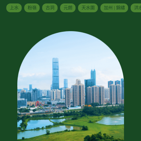
上水
粉嶺
古洞
元朗
天水圍
加州 | 錦繡
洪水