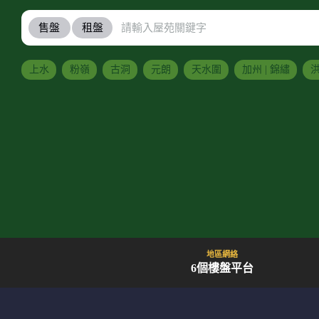
售盤
租盤
上水
粉嶺
古洞
元朗
天水圍
加州 | 錦繡
洪
地區網絡
6個樓盤平台