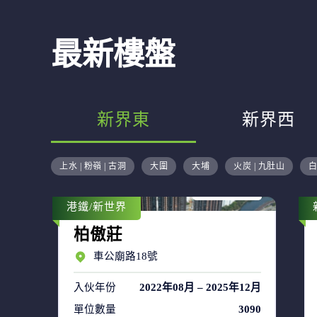
最新樓盤
新界東
新界西
售盤 44
上水 | 粉嶺 | 古洞
大圍
大埔
火炭 | 九肚山
白
租盤 63
港鐵/新世界
柏傲莊
車公廟路18號
入伙年份
2022年08月 – 2025年12月
單位數量
3090