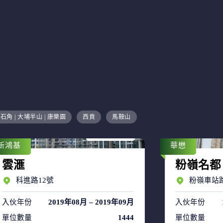
售盤 17
石角 | 大埔半山 | 康樂園
西貢
馬鞍山
租盤 36
新鴻基
華懋
雲滙
粉嶺名都
科進路12號
粉嶺車站路
入伙年份
2019年08月 – 2019年09月
入伙年份
單位數量
1444
單位數量