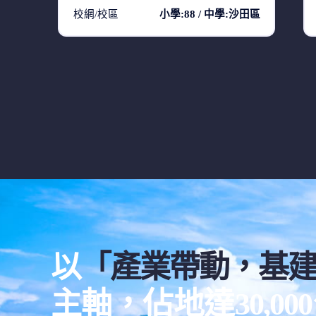
校網/校區
小學:88 / 中學:沙田區
以
「產業帶動，基
主軸，佔地達30,0