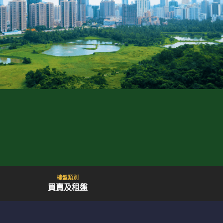
樓盤類別
買賣及租盤