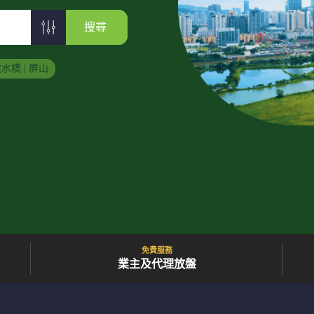
搜尋
水橋 | 屏山
免費服務
業主及代理放盤