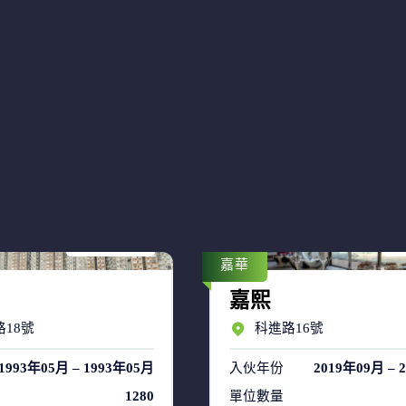
售盤 7
售
租盤 39
租
嘉華
嘉熙
18號
科進路16號
1993年05月 – 1993年05月
入伙年份
2019年09月 – 
1280
單位數量