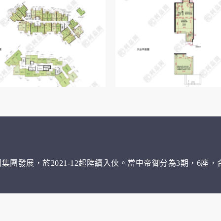
團發展，於2021-12起陸續入伙。當中帝御分為3期，6座，合