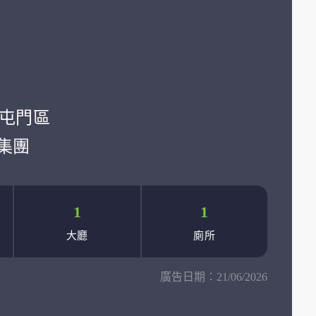
學:屯門區
集團
1
1
大廳
廁所
廣告日期：
21/06/2026