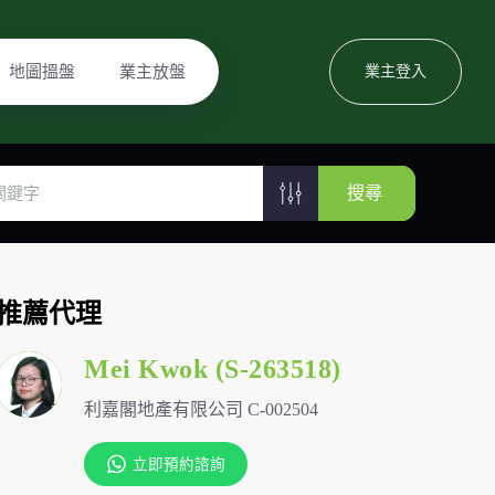
地圖搵盤
業主放盤
業主登入
搜尋
推薦代理
Mei Kwok (S-263518)
利嘉閣地產有限公司 C-002504
立即預約諮詢