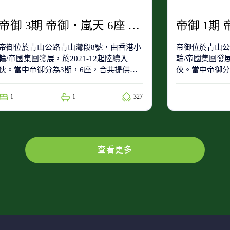
帝御 3期 帝御‧嵐天 6座 低層 7室
帝御位於青山公路青山灣段8號，由香港小
帝御位於青山公
輪/帝國集團發展，於2021-12起陸續入
輪/帝國集團發展
伙。當中帝御分為3期，6座，合共提供
伙。當中帝御分
1782個單位。帝御屬於71(小學校網)及屯
1782個單位。
門區(中學校網)。
門區(中學校網)
1
1
327
查看更多