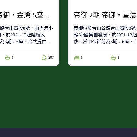
帝御 1期 帝御‧金灣 5座 7室
路青山灣段8號，由香港小
帝御位於青山公路青山灣段8號
，於2021-12起陸續入
輪/帝國集團發展，於2021-12
為3期，6座，合共提供
伙。當中帝御分為3期，6座，
帝御屬於71(小學校網)及屯
1782個單位。帝御屬於71(小學
。
門區(中學校網)。
1
207
1
1