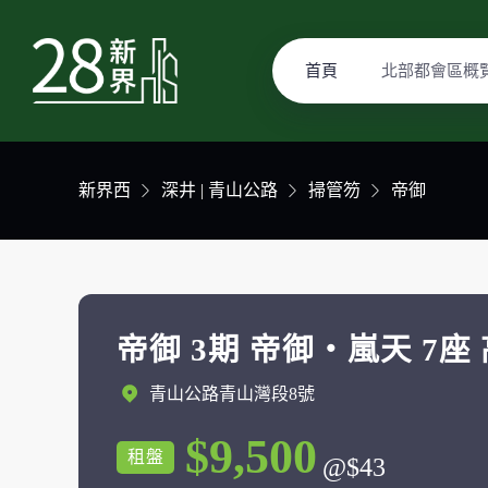
首頁
北部都會區概
新界西
深井 | 青山公路
掃管笏
帝御
帝御 3期 帝御‧嵐天 7座 
青山公路青山灣段8號
$9,500
租盤
@$43