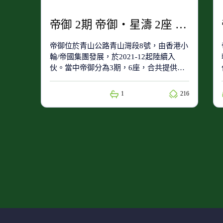
帝御 2期 帝御‧星濤 2座 高層 12室
帝御位於青山公路青山灣段8號，由香港小
輪/帝國集團發展，於2021-12起陸續入
伙。當中帝御分為3期，6座，合共提供
1782個單位。帝御屬於71(小學校網)及屯
門區(中學校網)。
1
216