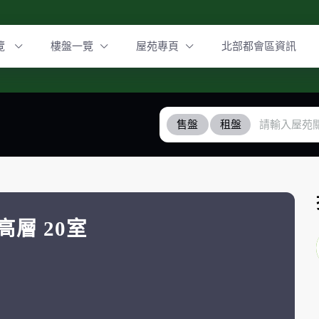
覽
樓盤一覽
屋苑專頁
北部都會區資訊
售盤
租盤
高層 20室