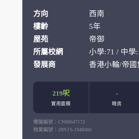
方向
西南
樓齡
5年
屋苑
帝御
所屬校網
小學:71 / 中
發展商
香港小輪/帝國
219呎
-
實用面積
睡房
樓盤編號：
CN80647172
物業編號：
28NTS-1048460