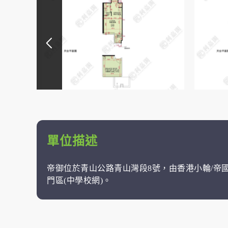
單位描述
帝御位於青山公路青山灣段8號，由香港小輪/帝國集
門區(中學校網)。