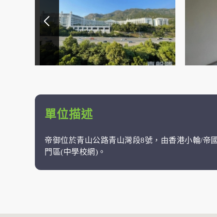
單位描述
帝御位於青山公路青山灣段8號，由香港小輪/帝國集
門區(中學校網)。