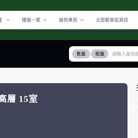
覽
樓盤一覽
屋苑專頁
北部都會區資訊
售盤
租盤
高層 15室