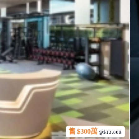
售 $300萬
@$13,889