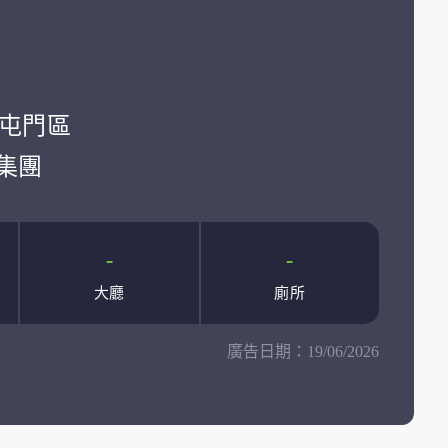
學:屯門區
集團
-
-
大廳
廁所
廣告日期：
19/06/2026