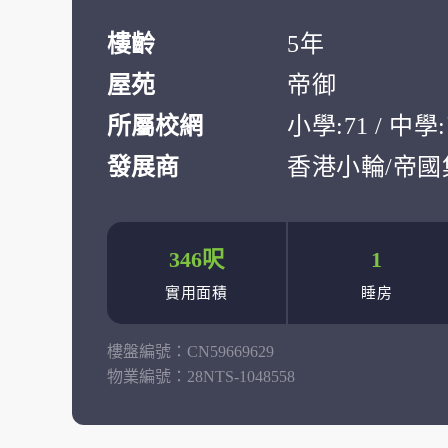
樓齡
5年
屋苑
帝御
所屬校網
小學:71 / 中
發展商
香港小輪/帝國
346呎
1
實用面積
睡房
樓盤編號：
CN59669629
物業編號：
28NTS-1048558