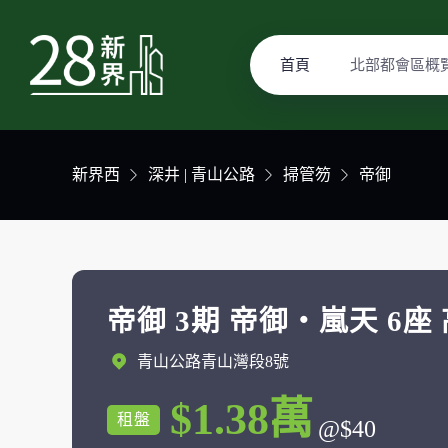
首頁
北部都會區概
新界西
深井 | 青山公路
掃管笏
帝御
帝御 3期 帝御‧嵐天 6座 
青山公路青山灣段8號
$1.38萬
租盤
@$40