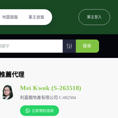
地圖搵盤
業主放盤
業主登入
搜尋
推薦代理
Mei Kwok (S-263518)
利嘉閣地產有限公司 C-002504
立即預約諮詢