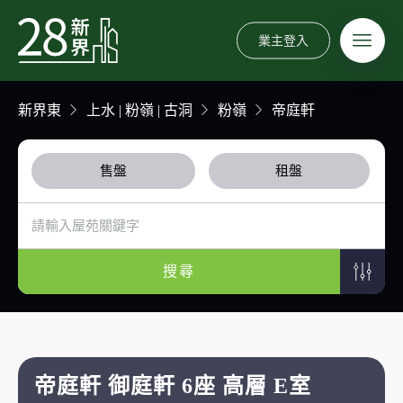
業主登入
新界東
上水 | 粉嶺 | 古洞
粉嶺
帝庭軒
售盤
租盤
搜尋
帝庭軒 御庭軒 6座 高層 E室