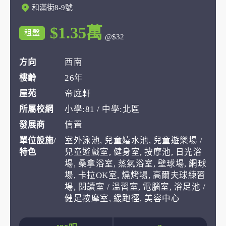
和滿街8-9號
$1.35萬
租盤
@$32
方向
西南
樓齡
26年
屋苑
帝庭軒
所屬校網
小學:81 / 中學:北區
發展商
信置
單位設施/
室外泳池, 兒童嬉水池, 兒童遊樂場 /
特色
兒童遊戲室, 健身室, 按摩池, 日光浴
場, 桑拿浴室, 蒸氣浴室, 壁球場, 網球
場, 卡拉OK室, 燒烤場, 高爾夫球練習
場, 閱讀室 / 溫習室, 電腦室, 浴足池 /
健足按摩室, 緩跑徑, 美容中心