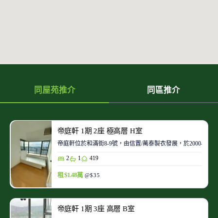
同屋苑推介
同區推介
帝庭軒 1期 2座 極高層 H室
帝庭軒位於和滿街8-9號，由信置/萬泰製衣發展，於2000-08
2
1
419
租 $1.48萬
@$35
帝庭軒 1期 3座 高層 B室