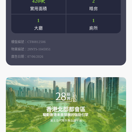
420呎
2
實用面積
睡房
1
1
大廳
廁所
樓盤編號：
CT80812506
物業編號：
28NTS-1045951
廣告日期：
07/06/2026