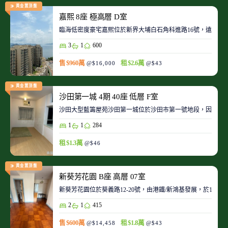
黃金置頂盤
嘉熙 8座 極高層 D室
臨海低密度豪宅嘉熙位於新界大埔白石角科進路16號，遠離都
3
1
600
售 $960萬
租 $2.6萬
@$16,000
@$43
黃金置頂盤
沙田第一城 4期 40座 低層 F室
沙田大型藍籌屋苑沙田第一城位於沙田市第一號地段，因此整
1
1
284
租 $1.3萬
@$46
黃金置頂盤
新葵芳花園 B座 高層 07室
新葵芳花園位於葵義路12-20號，由港鐵/新鴻基發展，於198
2
1
415
售 $600萬
租 $1.8萬
@$14,458
@$43