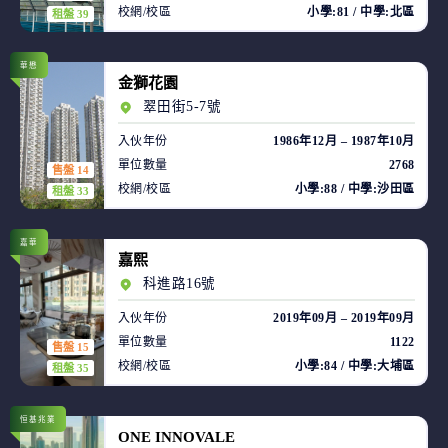
校網/校區
小學:81 / 中學:北區
租盤 39
華懋
金獅花園
翠田街5-7號
入伙年份
1986年12月 – 1987年10月
單位數量
2768
售盤 14
校網/校區
小學:88 / 中學:沙田區
租盤 33
嘉華
嘉熙
科進路16號
入伙年份
2019年09月 – 2019年09月
單位數量
1122
售盤 15
校網/校區
小學:84 / 中學:大埔區
租盤 35
恒基兆業
ONE INNOVALE