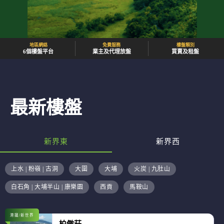
地區網絡
免費服務
樓盤類別
6個樓盤平台
業主及代理放盤
買賣及租盤
最新樓盤
新界東
新界西
上水 | 粉嶺 | 古洞
大圍
大埔
火炭 | 九肚山
白石角 | 大埔半山 | 康樂園
西貢
馬鞍山
港鐵/新世界