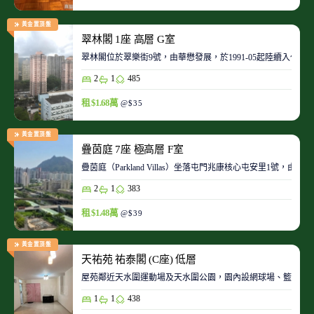
黃金置頂盤
翠林閣 1座 高層 G室
翠林閣位於翠樂街9號，由華懋發展，於1991-05起陸續入伙。
2
1
485
租 $1.68萬
@$35
黃金置頂盤
疊茵庭 7座 極高層 F室
疊茵庭（Parkland Villas）坐落屯門兆康核心屯安里1
2
1
383
租 $1.48萬
@$39
黃金置頂盤
天祐苑 祐泰閣 (C座) 低層
屋苑鄰近天水圍運動場及天水圍公園，園內設網球場、籃球場
1
1
438