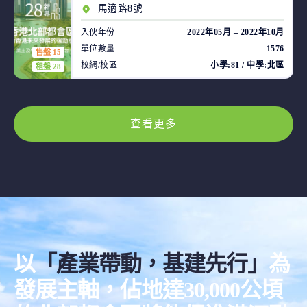
馬適路8號
入伙年份
2022年05月 – 2022年10月
單位數量
1576
售盤 15
校網/校區
小學:81 / 中學:北區
租盤 28
查看更多
以
「產業帶動，基建先行」
為
發展主軸，佔地達30,000公頃