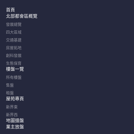
首頁
北部都會區概覽​
發展總覽
四大區域
交通基建
房屋拓地
創科發展
生態保育
樓盤一覽
所有樓盤
售盤
租盤
屋苑專頁
新界東
新界西
地圖搵盤
業主放盤