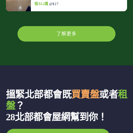
租 $1.2萬
@$27
了解更多
搵緊北部都會既
買賣盤
或者
租
盤
？
28北部都會屋網幫到你！