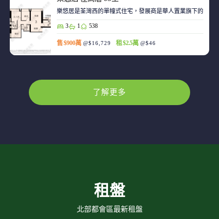
樂悠居是荃灣西的單幢式住宅，發展商是華人置業旗下的廣生
3
1
538
售 $900萬
租 $2.5萬
@$16,729
@$46
了解更多
租盤
北部都會區最新租盤