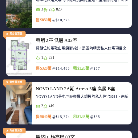
新峰花園是大埔的中低密度高尚屋苑，座落馬窩路半山位置，
3
2
823
售 $850萬
@$10,328
黃金置頂盤
薈朗 2座 低層 A02室
薈朗位於馬鞍山馬錦街9號，是區內精品私人住宅項目之一，
1
221
售 $320萬
租 $1.26萬
@$14,480
@$57
黃金置頂盤
NOVO LAND 2A期 Arreso 5座 高層 B室
NOVO LAND是屯門歷來最大規模的私人住宅項目，由新鴻基
2
419
售 $640萬
租 $1.48萬
@$15,274
@$35
黃金置頂盤
樂悠居 極高層 03室