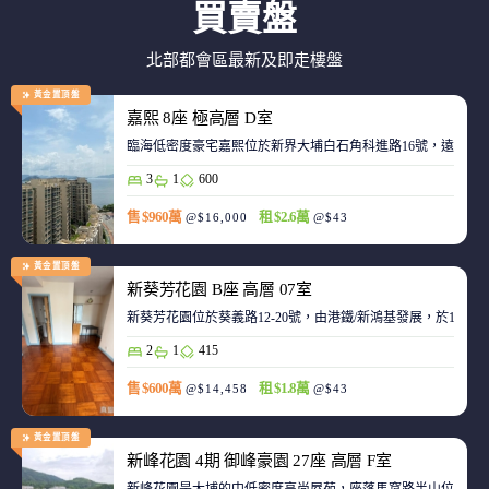
買賣盤
北部都會區最新及即走樓盤
黃金置頂盤
嘉熙 8座 極高層 D室
臨海低密度豪宅嘉熙位於新界大埔白石角科進路16號，遠離都
3
1
600
售 $960萬
租 $2.6萬
@$16,000
@$43
黃金置頂盤
新葵芳花園 B座 高層 07室
新葵芳花園位於葵義路12-20號，由港鐵/新鴻基發展，於198
2
1
415
售 $600萬
租 $1.8萬
@$14,458
@$43
黃金置頂盤
新峰花園 4期 御峰豪園 27座 高層 F室